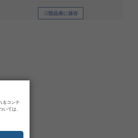
部品表に保存
れるコンテ
については、