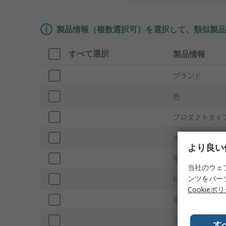
製品情報（複数選択可）を選択して、類似製品
すべて選択
製品情報
ブランド
色
プロダクトタイ
オス/メス
より良い
電流
当社のウェ
ンツをパー
結線方法
Cookieポ
電圧
コネクタサイズ
す