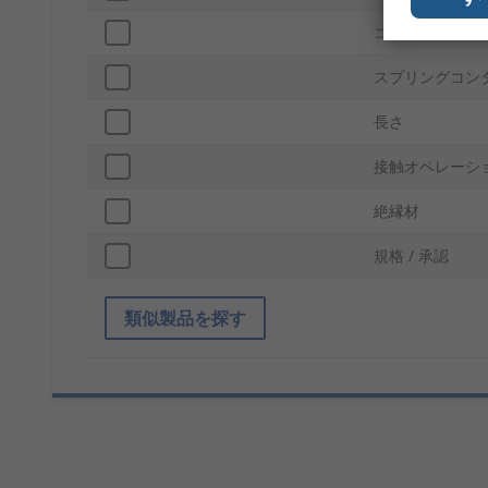
コンタクトポイ
スプリングコン
長さ
接触オペレーシ
絶縁材
規格 / 承認
類似製品を探す