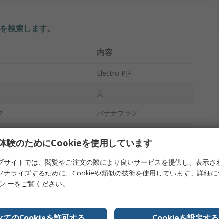
を検索します。
内容
Electro PJP
黄
プ
バナナプラグ
オス
体験のためにCookieを使用しています
36A
ブサイトでは、閲覧やご注文の際により良いサービスを提供し、表示さ
ソナライズするために、Cookieや類似の技術を使用しています。詳細
ねじ
リシ
ーをご覧ください。
30, 60V ac/dc
バナナジャック
べてのCookieを許可する
Cookieを設定する