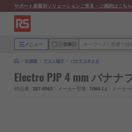
サポート
産業別ソリューション
ご意見・ご感想はこちら
メニュー
型番
/
計測器
/
テスト端子
/
バナナコネクタ
Electro PJP 4 mm バナ
RS品番
:
287-8963
メーカー型番
:
1060-I-J
メーカー