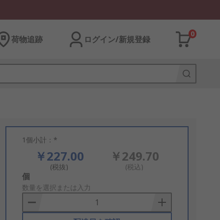
0
荷物追跡
ログイン/新規登録
1個小計：*
￥227.00
￥249.70
(税抜)
(税込)
Add
個
to
数量を選択または入力
Basket