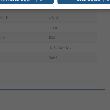
ント材質
ニッケル
タクト
いいえ
4mm
ョン
真鍮
ポリプロピレン
RoHS