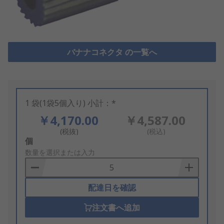
バナナコネクタ の一覧へ
1 袋(1袋5個入り) 小計：*
￥4,170.00
￥4,587.00
(税抜)
(税込)
Add
個
to
数量を選択または入力
Basket
配達日を確認
注文書へ追加