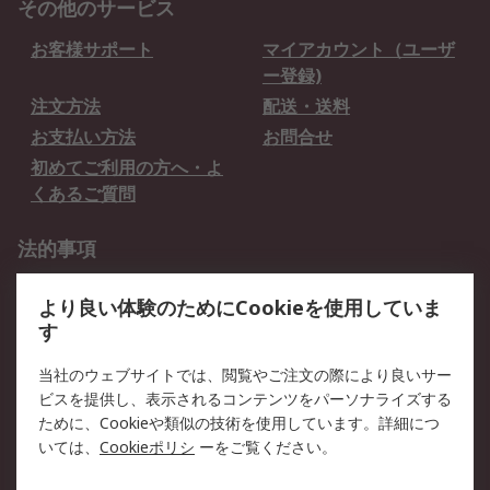
その他のサービス
お客様サポート
マイアカウント（ユーザ
ー登録)
注文方法
配送・送料
お支払い方法
お問合せ
初めてご利用の方へ・よ
くあるご質問
法的事項
プライバシーポリシー
ご利用規約
より良い体験のためにCookieを使用していま
クッキーポリシー
す
RSについて
当社のウェブサイトでは、閲覧やご注文の際により良いサー
ビスを提供し、表示されるコンテンツをパーソナライズする
会社概要
採用情報
ために、Cookieや類似の技術を使用しています。詳細につ
プレスリリース＆お知ら
コーポレートサイト
いては、
Cookieポリシ
ーをご覧ください。
せ