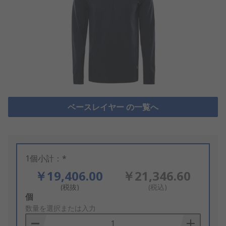
ベースレイヤー の一覧へ
1個小計：*
￥19,406.00
￥21,346.60
(税抜)
(税込)
Add
個
to
数量を選択または入力
Basket