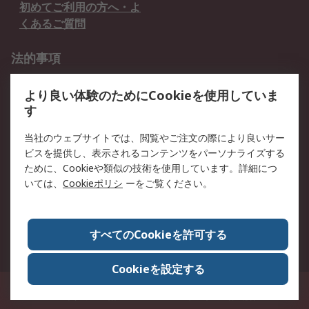
初めてご利用の方へ・よ
くあるご質問
法的事項
プライバシーポリシー
ご利用規約
より良い体験のためにCookieを使用していま
クッキーポリシー
す
RSについて
当社のウェブサイトでは、閲覧やご注文の際により良いサー
ビスを提供し、表示されるコンテンツをパーソナライズする
会社概要
採用情報
ために、Cookieや類似の技術を使用しています。詳細につ
プレスリリース＆お知ら
コーポレートサイト
いては、
Cookieポリシ
ーをご覧ください。
せ
全世界のRS
RSの歴史
すべてのCookieを許可する
ESGへの取り組み（英語）
認証について
Cookieを設定する
〒240-0005 神奈川県横浜市保土ヶ谷区神戸町134番地 横浜ビジネスパーク ウ
エストタワー12階
© アールエスコンポーネンツ株式会社