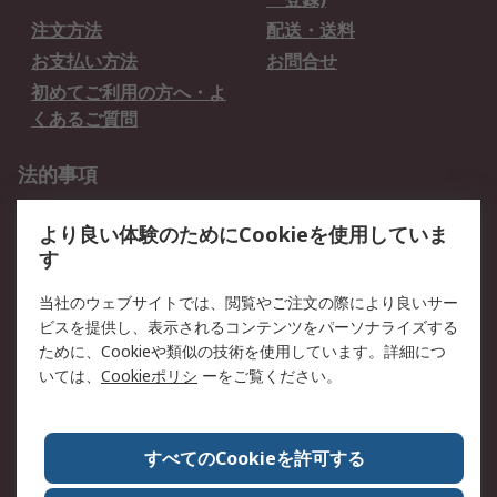
注文方法
配送・送料
お支払い方法
お問合せ
初めてご利用の方へ・よ
くあるご質問
法的事項
プライバシーポリシー
ご利用規約
より良い体験のためにCookieを使用していま
クッキーポリシー
す
RSについて
当社のウェブサイトでは、閲覧やご注文の際により良いサー
ビスを提供し、表示されるコンテンツをパーソナライズする
会社概要
採用情報
ために、Cookieや類似の技術を使用しています。詳細につ
プレスリリース＆お知ら
コーポレートサイト
いては、
Cookieポリシ
ーをご覧ください。
せ
全世界のRS
RSの歴史
すべてのCookieを許可する
ESGへの取り組み（英語）
認証について