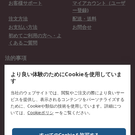
お客様サポート
マイアカウント（ユーザ
ー登録)
注文方法
配送・送料
お支払い方法
お問合せ
初めてご利用の方へ・よ
くあるご質問
法的事項
プライバシーポリシー
ご利用規約
より良い体験のためにCookieを使用していま
クッキーポリシー
す
RSについて
当社のウェブサイトでは、閲覧やご注文の際により良いサー
ビスを提供し、表示されるコンテンツをパーソナライズする
会社概要
採用情報
ために、Cookieや類似の技術を使用しています。詳細につ
プレスリリース＆お知ら
コーポレートサイト
いては、
Cookieポリシ
ーをご覧ください。
せ
全世界のRS
RSの歴史