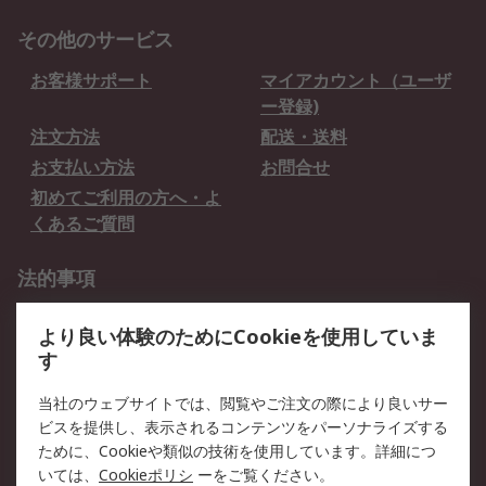
その他のサービス
お客様サポート
マイアカウント（ユーザ
ー登録)
注文方法
配送・送料
お支払い方法
お問合せ
初めてご利用の方へ・よ
くあるご質問
法的事項
プライバシーポリシー
ご利用規約
より良い体験のためにCookieを使用していま
クッキーポリシー
す
RSについて
当社のウェブサイトでは、閲覧やご注文の際により良いサー
ビスを提供し、表示されるコンテンツをパーソナライズする
会社概要
採用情報
ために、Cookieや類似の技術を使用しています。詳細につ
プレスリリース＆お知ら
コーポレートサイト
いては、
Cookieポリシ
ーをご覧ください。