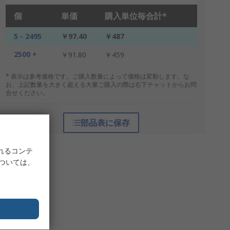
個
単価
購入単位毎合計*
5 - 2495
￥97.40
￥487
2500 +
￥91.80
￥459
* 表示は参考価格です。ご購入数量によって価格は変動します。な
お、上記数量を大きく超える大量ご購入の際は右下チャットからお問
合せください。
部品表に保存
れるコンテ
については、