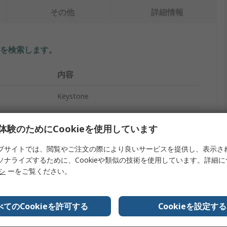
その他
詳細情報
を検索します。
内容
Keystone
電池端子
体験のためにCookieを使用しています
ズ
CR2016, CR2025, CR2032
ブサイトでは、閲覧やご注文の際により良いサービスを提供し、表示さ
1
ソナライズするために、Cookieや類似の技術を使用しています。詳細
リシ
ーをご覧ください。
コンタクト
表面
べてのCookieを許可する
Cookieを設定する
リン酸銅