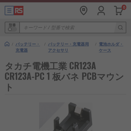
0
型番
/
バッテリー・
/
バッテリー・充電器用
/
電池ホルダ・
充電器
アクセサリ
ケース
タカチ電機工業 CR123A
CR123A-PC 1 板バネ PCBマウン
ト