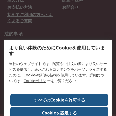
注文方法
配送・送料
お支払い方法
お問合せ
初めてご利用の方へ・よ
くあるご質問
法的事項
プライバシーポリシー
ご利用規約
より良い体験のためにCookieを使用していま
クッキーポリシー
す
RSについて
当社のウェブサイトでは、閲覧やご注文の際により良いサー
ビスを提供し、表示されるコンテンツをパーソナライズする
会社概要
採用情報
ために、Cookieや類似の技術を使用しています。詳細につ
プレスリリース＆お知ら
コーポレートサイト
いては、
Cookieポリシ
ーをご覧ください。
せ
全世界のRS
RSの歴史
すべてのCookieを許可する
ESGへの取り組み（英語）
認証について
Cookieを設定する