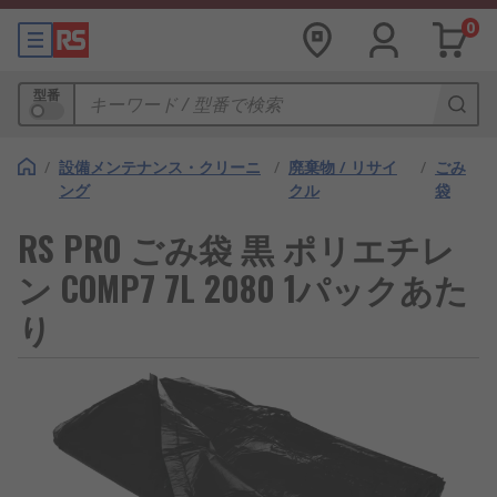
0
型番
/
設備メンテナンス・クリーニ
/
廃棄物 / リサイ
/
ごみ
ング
クル
袋
RS PRO ごみ袋 黒 ポリエチレ
ン COMP7 7L 2080 1パックあた
り