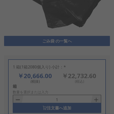
ごみ袋 の一覧へ
1 箱(1箱2080個入り) 小計：*
￥20,666.00
￥22,732.60
(税抜)
(税込)
Add
箱
to
数量を選択または入力
Basket
注文書へ追加