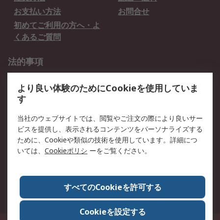
お支払い方法
お問合せ
初めてご利用の方へ・よ
くあるご質問
法的事項
プライバシーポリシー
ご利用規約
より良い体験のためにCookieを使用していま
クッキーポリシー
す
RSについて
当社のウェブサイトでは、閲覧やご注文の際により良いサー
ビスを提供し、表示されるコンテンツをパーソナライズする
会社概要
採用情報
ために、Cookieや類似の技術を使用しています。詳細につ
プレスリリース＆お知ら
コーポレートサイト
いては、
Cookieポリシ
ーをご覧ください。
せ
全世界のRS
RSの歴史
すべてのCookieを許可する
ESGへの取り組み（英語）
認証について
Cookieを設定する