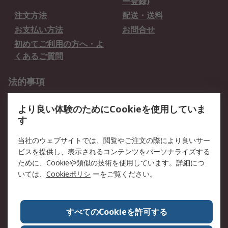
ー登録)
注文方法
配送・送料
お支払い方法
お問合せ
初めてご利用の方へ・よ
くあるご質問
法的事項
プライバシーポリシー
ご利用規約
より良い体験のためにCookieを使用していま
クッキーポリシー
す
RSについて
当社のウェブサイトでは、閲覧やご注文の際により良いサー
ビスを提供し、表示されるコンテンツをパーソナライズする
会社概要
採用情報
ために、Cookieや類似の技術を使用しています。詳細につ
プレスリリース＆お知ら
コーポレートサイト
いては、
Cookieポリシ
ーをご覧ください。
せ
全世界のRS
RSの歴史
すべてのCookieを許可する
ESGへの取り組み（英語）
認証について