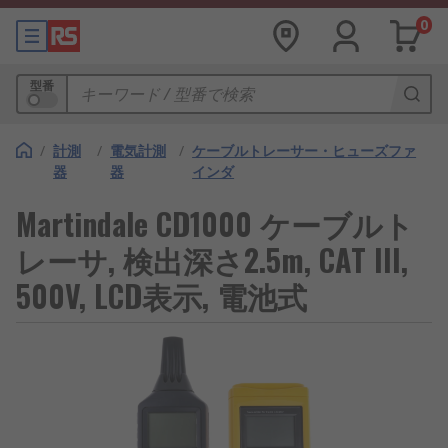
0
型番
/
計測
/
電気計測
/
ケーブルトレーサー・ヒューズファ
器
器
インダ
Martindale CD1000 ケーブルト
レーサ, 検出深さ2.5m, CAT III,
500V, LCD表示, 電池式