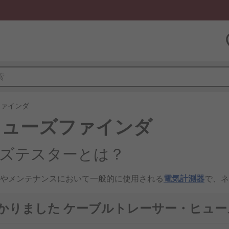
ファインダ
ヒューズファインダ
ズテスターとは？
やメンテナンスにおいて一般的に使用される
電気計測器
で、ネ
用されます。これらのツールは、電気技師、技術者、DIY愛
役立ちます。
つかりました ケーブルトレーサー・ヒュ