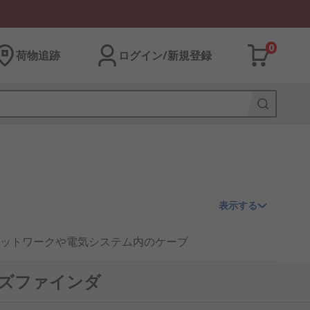
0
荷物追跡
ログイン/新規登録
表示する
ットワークや電気システム内のケーブ
好家がワイヤをすばやく正確に追跡し、ケー
ーズファインダ