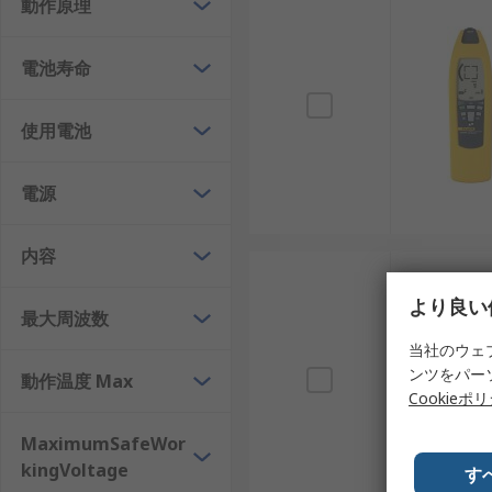
安全性
：これらのツールは、 特定のケーブルや
動作原理
汎用性
：ケーブルトレーサーおよびヒューズテス
電池寿命
使いやすさ
：多くのケーブルトレーサーおよびヒ
方が利用できます。
使用電池
トラブルシューティング
：これらのツールは、配
す。
電源
ケーブルトレーサーおよびヒューズテスターを使用する
とが重要です。
内容
RSでは、次のようなさまざまなケーブルトレーサー・
より良い
最大周波数
ケーブルトレーサー
当社のウェ
ヒューズテスター
ンツをパー
動作温度 Max
Cookieポ
LCDケーブルトレーサー
OLEDケーブルトレーサー
MaximumSafeWor
kingVoltage
LEDヒューズテスター
す