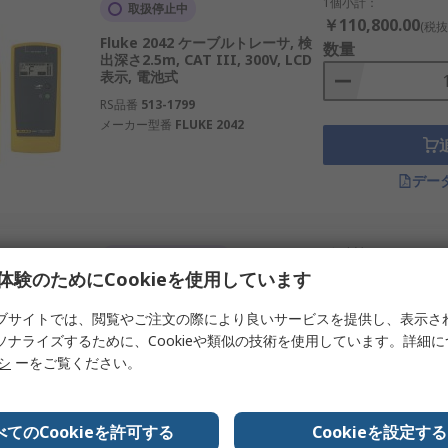
ヒューズの位置を突き止めることで、偶発的な損傷やショートを
1個小計：
取扱停止中
￥110,800.00
(税抜
ターは、住宅用電気作業から商業用および工業用まで、幅広い
Fluke 2042 ケーブルトレーサ, 検
数量
出深さ2.5m, CAT III, 300V, LCD
ューズテスターは、ユーザーフレンドリなインターフェイスで設
表示, 電池式
RS品番
513-1799
線の断線を特定したり、回路の誤動作の原因を追跡するような
メーカー型番
FLUKE 2042
デー
場合は、適切な操作と正確な結果を確保するために、メーカー
1個小計：
ヒューズテスターの種類を用意しています。
一時的に在庫切れ
￥430,000.00
体験のためにCookieを使用しています
(税抜
Fluke Fluke 2052 ケーブルトレー
数量
サキット, 検出深さ6.1m, CAT IV
ブサイトでは、閲覧やご注文の際により良いサービスを提供し、表示さ
600 V, 600V, TFT LCD表示, 電池式
ソナライズするために、Cookieや類似の技術を使用しています。詳細
RS品番
270-9865
リシ
ーをご覧ください。
メーカー型番
FLUKE-2052
べてのCookieを許可する
Cookieを設定する
デー