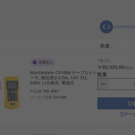
、ネットワークまたは電気システム内の特定のケーブルまたは
つの主要コンポーネントで構成されています。この送信機は、
、壁、天井、その他の構造物を通してケーブルの経路を追跡す
定、配線問題の診断などの作業に不可欠です。
単価：
1個小計：
在庫あり
ばれ、電気パネルまたは配電ボックス内の特定のヒューズまた
￥80,930.00
(税抜)
信機と受信機で構成されていることが多いです。この送信機は
Martindale CD1000 ケーブルトレ
数量
ーサ, 検出深さ2.5m, CAT III,
ーカパネルのスキャンに使用され、対応する回路ブレーカまた
500V, LCD表示, 電池式
を特定する際の試行錯誤が不要になります。
RS品番
788-4587
ズテスターの主な特長と利点：
メーカー型番
CD1000
デー
の位置をすばやくピンポイントで特定するため、手作業で探す
ーにより、正確な結果が得られ、誤認によるケーブルや電気シ