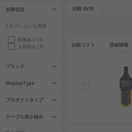
比較 (0/8)
リセット
在庫状況
ワイヤトレーサーまたはトーンジェネレータとも呼ばれ
に使用される装置です。通常、送信機と受信機という2
2 オプションを用意
わって信号を送信します。この受信機は、信号を検出し
ーは、隠れているケーブルの検出、ケーブルルートの特
在庫あり (1)
比較リスト
詳細情報
ヒューズテスターの用途:
入荷待ち (1)
回路ブレーカーファンダまたはヒューズロケータとも呼
ブランド
るために設計されたツールです。これらのツールは、送
ヒューズに接続したりします。この受信機は、回路ブレ
DisplayType
ます。これにより、遮断または交換する正しいブレーカ
ケーブルトレーサーとヒュー
プロダクトタイプ
効率性
：これらのツールは、ケーブルやヒューズ
ケーブル深さ検出
精度
：ケーブルトレーサーおよびヒューズテスタ