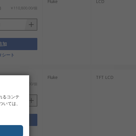
防止し、安全な電気作業を実現します。
Fluke
LCD
)
￥110,800.00/個
用途で使用できます。
計されており、専門家とDIY愛好家の両
、電気的な問題の診断に非常に役立ちま
追加
タシート
の指示および安全ガイドラインに従うこ
Fluke
TFT LCD
)
￥430,000.00/個
れるコンテ
については、
追加
タシート