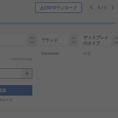
CSVダウンロード
1
/
1
ワイヤの経路を特定および追跡するため
ケーブル
の一端に接続され、ケーブルを伝
るために使用します。ケーブルトレーサ
ディスプレイ
ブランド
のタイプ
Martindale
LCD
は回路ブレーカーの位置を特定し識別す
￥80,930.00/個
、電気コンセントに接続したり、対象の
はヒューズの近くにあるときに表示され
追加
タシート
必要がなく、時間と労力を節約できます。
ステムの損傷のリスクを低減します。