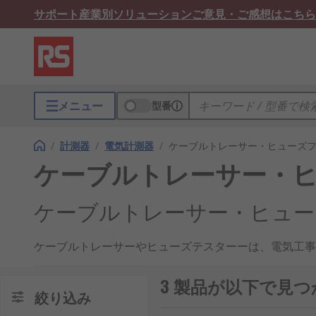
サポート
産業別ソリューション
ご意見・ご感想はこちら
メニュー
型番
/
計測器
/
電気計測器
/
ケーブルトレーサー・ヒューズ
ケーブルトレーサー・
ケーブルトレーサー・ヒュー
ケーブルトレーサーやヒューズテスターーは、電気工事
ル、配線、およびヒューズを特定し、識別するために使
ブルの位置を確認し、電気的問題の原因を特定するのに
3 製品が以下で見
絞り込み
ケーブルトレーサーの用途: