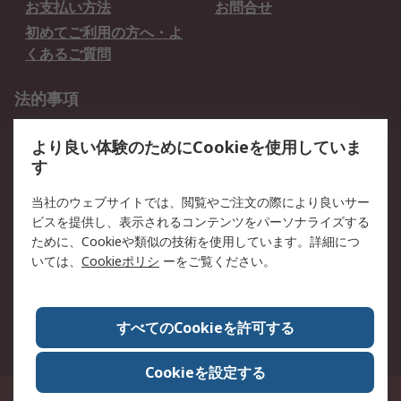
お支払い方法
お問合せ
初めてご利用の方へ・よ
くあるご質問
法的事項
プライバシーポリシー
ご利用規約
より良い体験のためにCookieを使用していま
クッキーポリシー
す
RSについて
当社のウェブサイトでは、閲覧やご注文の際により良いサー
ビスを提供し、表示されるコンテンツをパーソナライズする
会社概要
採用情報
ために、Cookieや類似の技術を使用しています。詳細につ
プレスリリース＆お知ら
コーポレートサイト
いては、
Cookieポリシ
ーをご覧ください。
せ
全世界のRS
RSの歴史
すべてのCookieを許可する
ESGへの取り組み（英語）
認証について
Cookieを設定する
〒240-0005 神奈川県横浜市保土ヶ谷区神戸町134番地 横浜ビジネスパーク ウ