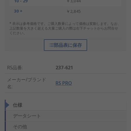
10 - 29
￥3,044
30 +
￥2,845
* 表示は参考価格です。ご購入数量によって価格は変動します。なお、
上記数量を大きく超える大量ご購入の際は右下チャットからお問合せ
ください。
部品表に保存
RS品番
:
237-621
メーカー/ブランド
RS PRO
名
:
仕様
データシート
その他