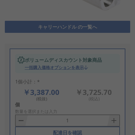
キャリーハンドル の一覧へ
ボリュームディスカウント対象商品
一括購入価格オプションを表示
1個小計：*
￥3,387.00
￥3,725.70
(税抜)
(税込)
Add
個
to
数量を選択または入力
Basket
配達日を確認