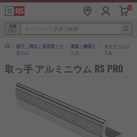
0
型番
/
梯子・脚立 / 保管庫 / マ
/
運搬 / 機器ケ
/
キャリーハン
テハン
ース
ドル
取っ手 アルミニウム RS PRO