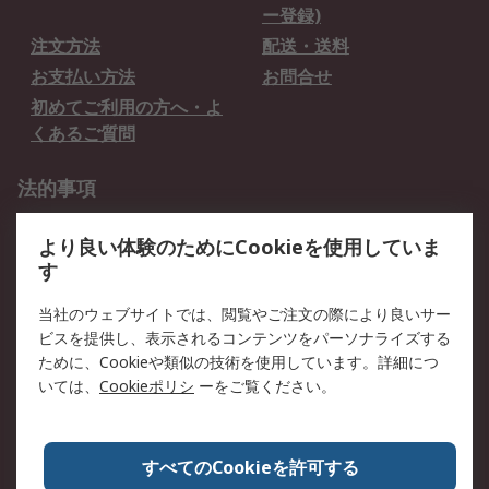
ー登録)
注文方法
配送・送料
お支払い方法
お問合せ
初めてご利用の方へ・よ
くあるご質問
法的事項
プライバシーポリシー
ご利用規約
より良い体験のためにCookieを使用していま
クッキーポリシー
す
RSについて
当社のウェブサイトでは、閲覧やご注文の際により良いサー
ビスを提供し、表示されるコンテンツをパーソナライズする
会社概要
採用情報
ために、Cookieや類似の技術を使用しています。詳細につ
プレスリリース＆お知ら
コーポレートサイト
いては、
Cookieポリシ
ーをご覧ください。
せ
全世界のRS
RSの歴史
すべてのCookieを許可する
ESGへの取り組み（英語）
認証について