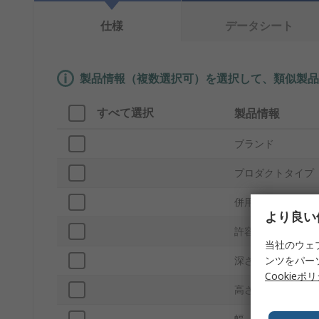
仕様
データシート
製品情報（複数選択可）を選択して、類似製品
すべて選択
製品情報
ブランド
プロダクトタイプ
併用可能製品
より良い
許容荷重
当社のウェ
ンツをパー
深さ
Cookieポ
高さ
幅