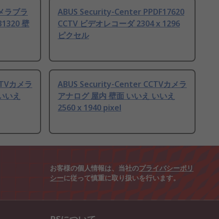
 カメラブラ
ABUS Security-Center PPDF17620
1320 壁
CCTV ビデオレコーダ 2304 x 1296
ピクセル
CCTVカメラ
ABUS Security-Center CCTVカメラ
 いいえ
アナログ 屋内 壁面 いいえ いいえ
2560 x 1940 pixel
お客様の個人情報は、当社の
プライバシーポリ
シー
に従って慎重に取り扱いを行います。