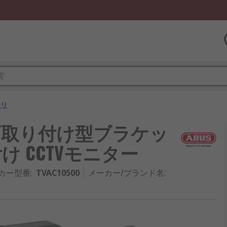
サリ
ter 壁面取り付け型ブラケッ
付け CCTVモニター
カー型番
:
TVAC10500
メーカー/ブランド名
: