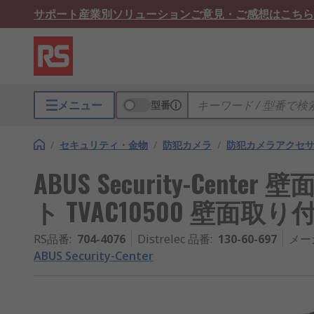
サポート
産業別ソリューション
ご意見・ご感想はこちら
メニュー
型番
/
セキュリティ・金物
/
防犯カメラ
/
防犯カメラアクセ
ABUS Security-Cen
ト TVAC10500 壁面取り
RS品番
:
704-4076
Distrelec 品番
:
130-60-697
メー
ABUS Security-Center