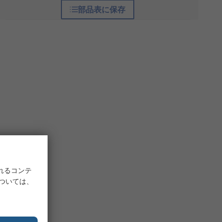
部品表に保存
れるコンテ
については、