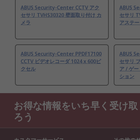
ABUS Security-Center CCTV アク
ABUS Se
セサリ TVHS30320 壁面取り付け カ
セサリ T
メラ
アステー
ABUS Security-Center PPDF17100
ABUS Se
CCTV ビデオレコーダ 1024 x 600ピ
セサリ プ
クセル
ア / ゲ
ション
お得な情報をいち早く受け取
ろう