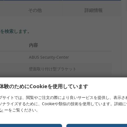
その他
詳細情報
を検索します。
内容
ABUS Security-Center
壁面取り付け型ブラケット
CCTVモニター
体験のためにCookieを使用しています
15kg
ブサイトでは、閲覧やご注文の際により良いサービスを提供し、表示さ
ソナライズするために、Cookieや類似の技術を使用しています。詳細
13mm
リシ
ーをご覧ください。
125mm
120mm