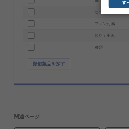
す
ヒーター付属
ファン付属
規格 / 承認
種類
類似製品を探す
関連ページ