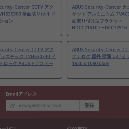
curity-Center CCTV アク
ABUS Security-Center
VHS30300 壁面取り付け ド
ケット アルミニウム TVAC3
ション
面取り付け型ブラケット
HDCC71510 / HDCC72510
curity-Center CCTV アク
ABUS Security-Center 
ラスチック TVHS30330 ド
アナログ 屋外 壁面 いいえ
ートロック ABUSドアステー
1920 x 1080 pixel
Emailアドレス
登録