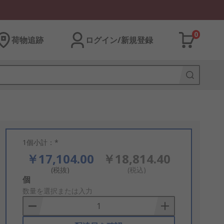
0
荷物追跡
ログイン/新規登録
1個小計：*
￥17,104.00
￥18,814.40
(税抜)
(税込)
Add
個
to
数量を選択または入力
Basket