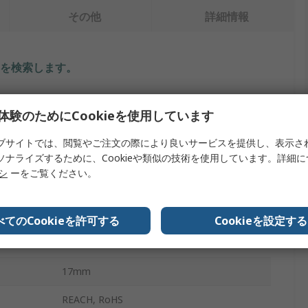
その他
詳細情報
を検索します。
内容
体験のためにCookieを使用しています
Jubilee
ブサイトでは、閲覧やご注文の際により良いサービスを提供し、表示さ
ソナライズするために、Cookieや類似の技術を使用しています。詳細
ホース / ジュビリークリップ
リシ
ーをご覧ください。
軟鋼
亜鉛めっき
べてのCookieを許可する
Cookieを設定する
20mm
17mm
REACH, RoHS