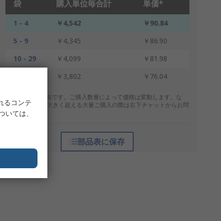
袋
購入単位毎合計
単価*
1 - 4
￥4,542
￥90.84
5 - 9
￥4,345
￥86.90
10 - 29
￥4,099
￥81.98
30 +
￥3,802
￥76.04
* 表示は参考価格です。ご購入数量によって価格は変動します。な
れるコンテ
お、上記数量を大きく超える大量ご購入の際は右下チャットからお問
については、
合せください。
部品表に保存