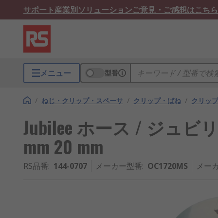
サポート
産業別ソリューション
ご意見・ご感想はこちら
メニュー
型番
/
ねじ・クリップ・スペーサ
/
クリップ・ばね
/
クリッ
Jubilee ホース / ジュ
mm 20 mm
RS品番
:
144-0707
メーカー型番
:
OC1720MS
メーカ