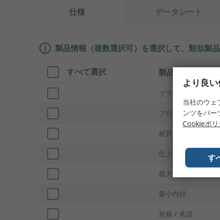
仕様
データシート
製品情報（複数選択可）を選択して、類似製品
すべて選択
製品情報
より良い
ブランド
当社のウェ
ンツをパー
プロダクトタイプ
Cookieポ
材質
仕上げ
す
最大内径
最小内径
規格 / 承認