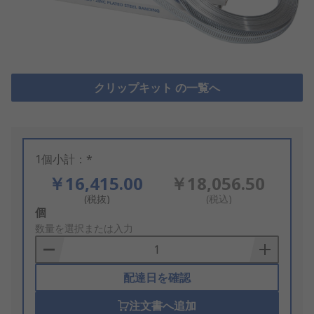
クリップキット の一覧へ
1個小計：*
￥16,415.00
￥18,056.50
(税抜)
(税込)
Add
個
to
数量を選択または入力
Basket
配達日を確認
注文書へ追加