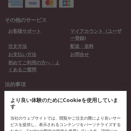
その他のサービス
お客様サポート
マイアカウント（ユーザ
ー登録)
注文方法
配送・送料
お支払い方法
お問合せ
初めてご利用の方へ・よ
くあるご質問
法的事項
プライバシーポリシー
ご利用規約
より良い体験のためにCookieを使用していま
クッキーポリシー
す
RSについて
当社のウェブサイトでは、閲覧やご注文の際により良いサー
ビスを提供し、表示されるコンテンツをパーソナライズする
会社概要
採用情報
ために、Cookieや類似の技術を使用しています。詳細につ