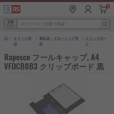
0
型番
/
オフィス用
/
筆記具・ドローイング用
/
クリップボー
品
品
ド
Rapesco フールキャップ, A4
VFDCB0B3 クリップボード 黒