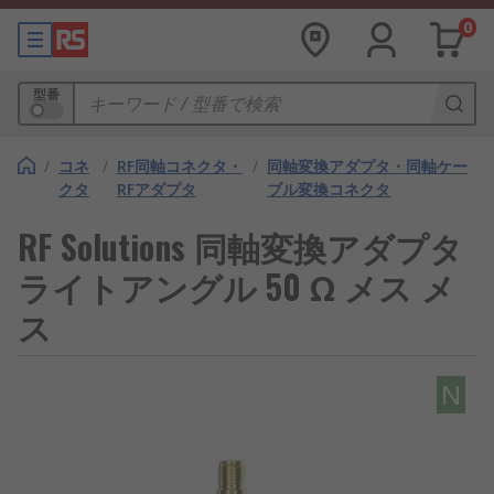
0
型番
/
コネ
/
RF同軸コネクタ・
/
同軸変換アダプタ・同軸ケー
クタ
RFアダプタ
ブル変換コネクタ
RF Solutions 同軸変換アダプタ
ライトアングル 50 Ω メス メ
ス
N