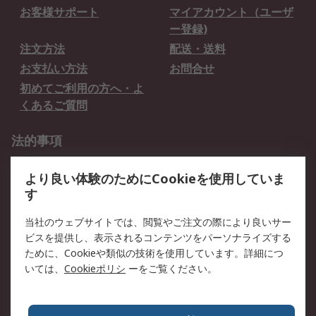
お客様サポート
マイアカウント（ユーザ
ー登録)
注文方法
配送・送料
お支払い方法
お問合せ
初めてご利用の方へ・よ
くあるご質問
法的事項
プライバシーポリシー
ご利用規約
より良い体験のためにCookieを使用していま
クッキーポリシー
す
RSについて
当社のウェブサイトでは、閲覧やご注文の際により良いサー
ビスを提供し、表示されるコンテンツをパーソナライズする
会社概要
採用情報
ために、Cookieや類似の技術を使用しています。詳細につ
プレスリリース＆お知ら
コーポレートサイト
いては、
Cookieポリシ
ーをご覧ください。
せ
全世界のRS
RSの歴史