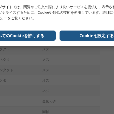
ブサイトでは、閲覧やご注文の際により良いサービスを提供し、表示さ
ライトアングル
ソナライズするために、Cookieや類似の技術を使用しています。詳細
ノーマル
リシ
ーをご覧ください。
3GHz
べてのCookieを許可する
Cookieを設定する
質
金めっき
タクト
メス
ネクタ
メス
ンタクト
メス
クタ
オス
ネジ
金めっき
同軸