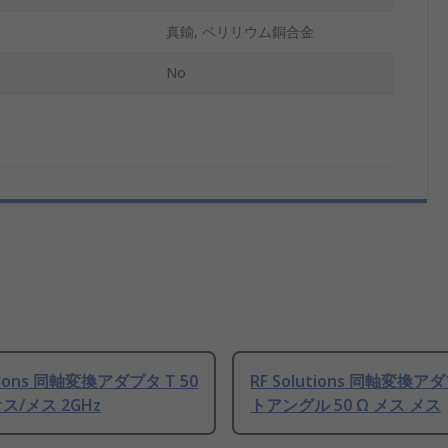
真鍮, ベリリウム銅合金
No
utions 同軸変換アダプタ T 50
RF Solutions 同軸変換ア
オス/メス 2GHz
トアングル 50 Ω メス メス