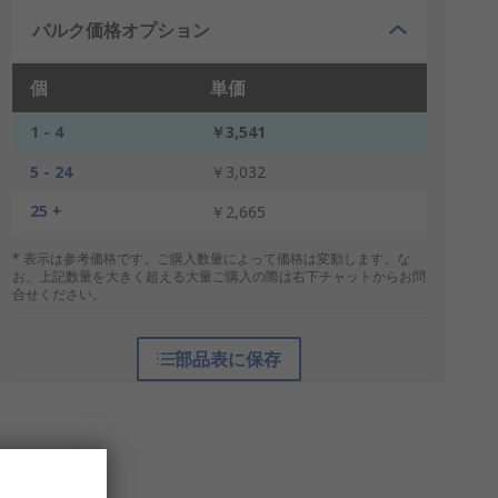
バルク価格オプション
個
単価
1 - 4
￥3,541
5 - 24
￥3,032
25 +
￥2,665
* 表示は参考価格です。ご購入数量によって価格は変動します。な
お、上記数量を大きく超える大量ご購入の際は右下チャットからお問
合せください。
部品表に保存