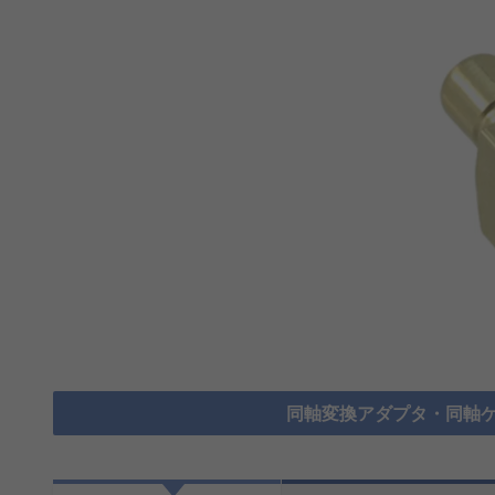
同軸変換アダプタ・同軸ケ