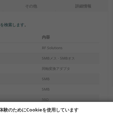
その他
詳細情報
を検索します。
内容
RF Solutions
SMBメス - SMBオス
同軸変換アダプタ
SMB
SMB
50Ω
体験のためにCookieを使用しています
ケーブル