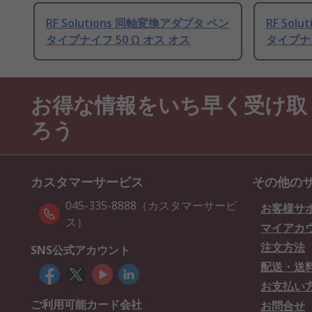
RF Solutions 同軸変換アダプタ ペン
RF Sol
タイプナイフ 50 Ω オス オス
タイプナイ
お得な情報をいち早く受け取
ろう
カスタマーサービス
その他の
045-335-8888（カスタマーサービ
お客様サ
ス）
マイアカ
注文方法
SNS公式アカウント
配送・送
お支払い
ご利用可能カード会社
お問合せ