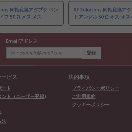
utions 同軸変換アダプタ ペン
RF Solutions 同軸変換ア
フ 50 Ω メス メス
トアングル 50 Ω オス オス 
Emailアドレス
登録
サービス
法的事項
ポート
プライバシーポリシー
ウント（ユーザー登録)
ご利用規約
クッキーポリシー
料
方法