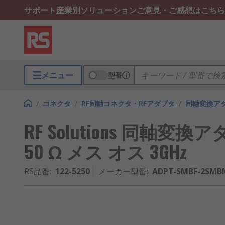
サポート
産業別ソリューション
ご意見・ご感想はこちら
メニュー
型番
/
コネクタ
/
RF同軸コネクタ・RFアダプタ
/
同軸変換ア
RF Solutions 同軸
50 Ω メス オス 3GHz
RS品番
:
122-5250
メーカー型番
:
ADPT-SMBF-2SMB