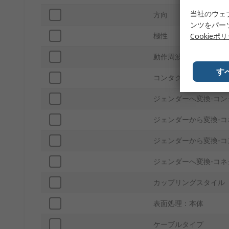
当社のウェ
方向
ンツをパー
極性
Cookieポ
動作周波数
す
コンタクトポイント材
ジェンダーへ変換‐コン
ジェンダーから変換‐コ
ジェンダーから変換‐コ
ジェンダーへ変換‐コネ
カップリングスタイル
表面処理：本体
ケーブルタイプ