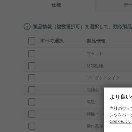
仕様
デ
製品情報（複数選択可）を選択して、類似製品
すべて選択
製品情報
ブランド
終端処理
プロダクトタイプ
同軸タイプ
より良い
電圧
当社のウェ
特性インピーダンス
ンツをパー
Cookieポ
動作温度 Min