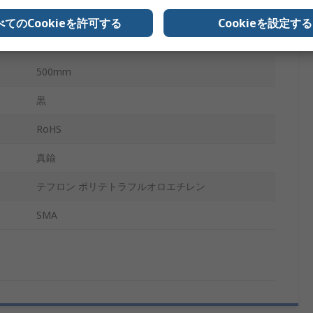
固体
べてのCookieを許可する
Cookieを設定する
85°C
500mm
黒
RoHS
真鍮
テフロン ポリテトラフルオロエチレン
SMA