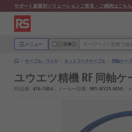
サポート
産業別ソリューション
ご意見・ご感想はこちら
メニュー
型番
/
ケーブル・ワイヤ
/
ネットワークケーブル
/
同軸ケーブ
ユウエツ精機 RF 同軸ケーブル
RS品番
:
476-7454
メーカー型番
:
981-NY21-M50
メ