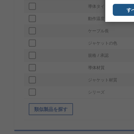
導体タイプ
す
動作温度 Max
ケーブル長
ジャケットの色
規格 / 承認
導体材質
ジャケット材質
シリーズ
類似製品を探す