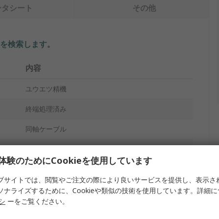
ータシート
その他
を検索します。
内容
ユウエツ精機
終端処理済み
同軸ケーブル
RF
体験のためにCookieを使用しています
335Vrms
ブサイトでは、閲覧やご注文の際により良いサービスを提供し、表示さ
50Ω
ソナライズするために、Cookieや類似の技術を使用しています。詳細
リシ
ーをご覧ください。
-30°C