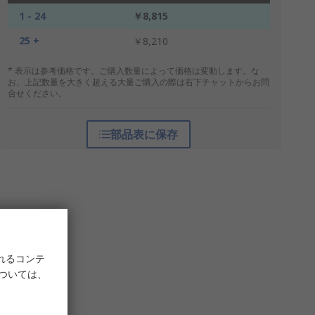
1 - 24
￥8,815
25 +
￥8,210
* 表示は参考価格です。ご購入数量によって価格は変動します。な
お、上記数量を大きく超える大量ご購入の際は右下チャットからお問
合せください。
部品表に保存
れるコンテ
については、