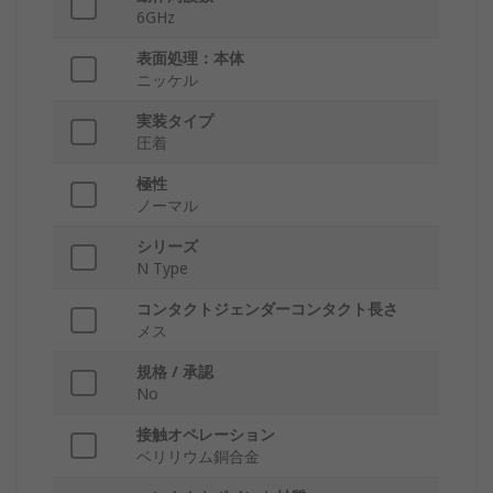
6GHz
表面処理：本体
ニッケル
実装タイプ
圧着
極性
ノーマル
シリーズ
N Type
コンタクトジェンダーコンタクト長さ
メス
規格 / 承認
No
接触オペレーション
ベリリウム銅合金