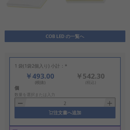
COB LED の一覧へ
1 袋(1袋2個入り) 小計：*
￥493.00
￥542.30
(税抜)
(税込)
Add
個
to
数量を選択または入力
Basket
注文書へ追加