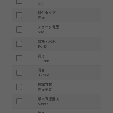
なし
取付タイプ
表面
チョーク電圧
60V
規格 / 承認
RoHS
高さ
1.9mm
長さ
3.2mm
終端方式
表面実装
最大直流抵抗
50mΩ