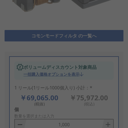
コモンモードフィルタ の一覧へ
ボリュームディスカウント対象商品
一括購入価格オプションを表示
1 リール(1リール1000個入り) 小計：*
￥69,065.00
￥75,972.00
(税抜)
(税込)
Add
個
to
数量を選択または入力
Basket