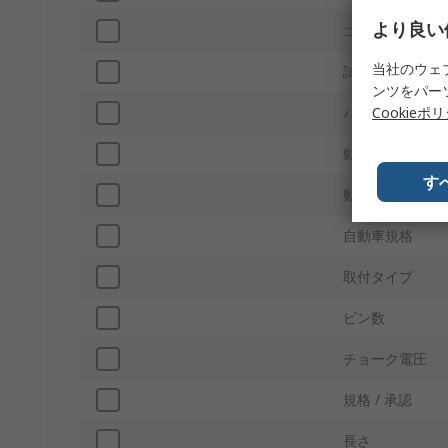
より良い
コアプロセッサ
当社のウェ
試験周波数
ンツをパー
Cookieポ
パッキング
動作温度 Min
す
動作温度 Max
自動車規格
取付タイプ
ピン数
チョーク電圧
規格 / 承認
長さ