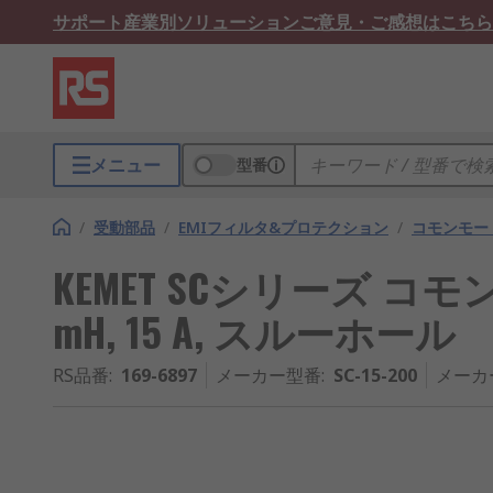
サポート
産業別ソリューション
ご意見・ご感想はこちら
メニュー
型番
/
受動部品
/
EMIフィルタ&プロテクション
/
コモンモー
KEMET SCシリーズ コ
mH, 15 A, スルーホール
RS品番
:
169-6897
メーカー型番
:
SC-15-200
メーカ