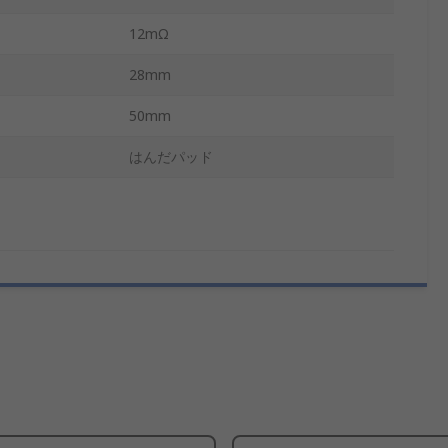
12mΩ
28mm
50mm
はんだパッド