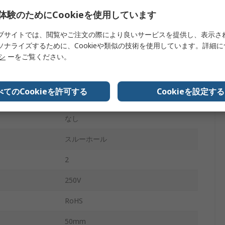
体験のためにCookieを使用しています
フェライト
ブサイトでは、閲覧やご注文の際により良いサービスを提供し、表示さ
100kHz
ソナライズするために、Cookieや類似の技術を使用しています。詳細
リシ
ーをご覧ください。
トレイ
-25°C
べてのCookieを許可する
Cookieを設定する
105°C
なし
スルーホール
2
250V
RoHS
50mm