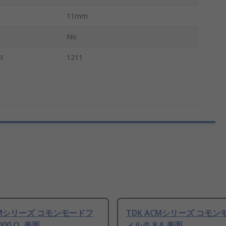
11mm
No
ス
1211
ACMシリーズ コモンモードフ
TDK ACMシリーズ コモ
00 Ω, 表面
ィルタ 8 A 表面