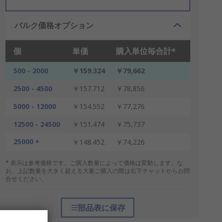
バルク価格オプション
個
単価
購入単位毎合計*
500 - 2000
￥159.324
￥79,662
2500 - 4500
￥157.712
￥78,856
5000 - 12000
￥154.552
￥77,276
12500 - 24500
￥151.474
￥75,737
25000 +
￥148.452
￥74,226
* 表示は参考価格です。ご購入数量によって価格は変動します。な
お、上記数量を大きく超える大量ご購入の際は右下チャットからお問
合せください。
部品表に保存