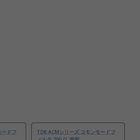
ンモードフ
TDK ACMシリーズ コモンモードフ
ィルタ 700 Ω, 表面