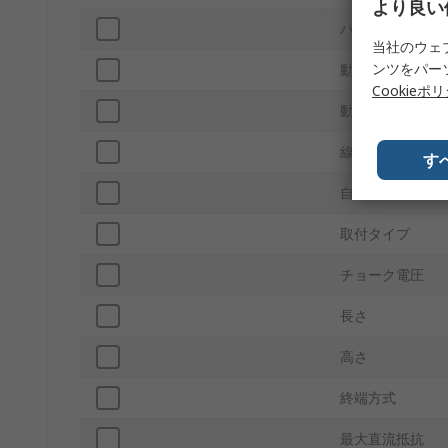
より良い
パッキング
当社のウェ
ンツをパー
動作温度 Max
Cookieポ
動作温度 Min
線数
す
自動車規格
取付タイプ
チョーク電圧
長さ
高さ
終端方式
最大直流抵抗