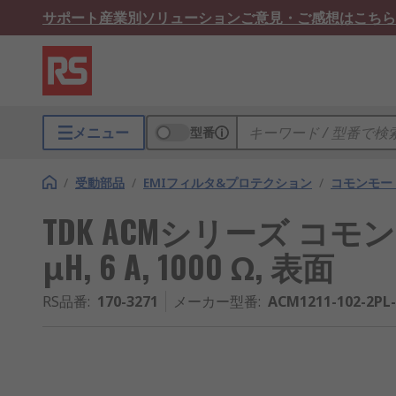
サポート
産業別ソリューション
ご意見・ご感想はこちら
メニュー
型番
/
受動部品
/
EMIフィルタ&プロテクション
/
コモンモー
TDK ACMシリーズ コモン
μH, 6 A, 1000 Ω, 表面
RS品番
:
170-3271
メーカー型番
:
ACM1211-102-2PL