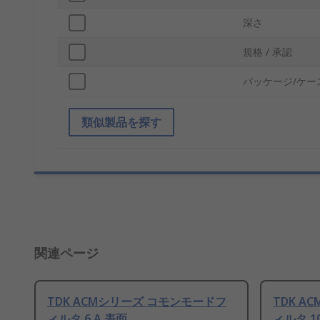
深さ
規格 / 承認
パッケージ/ケー
類似製品を探す
関連ページ
TDK ACMシリーズ コモンモードフ
TDK 
ィルタ 6 A 表面
ィルタ 10