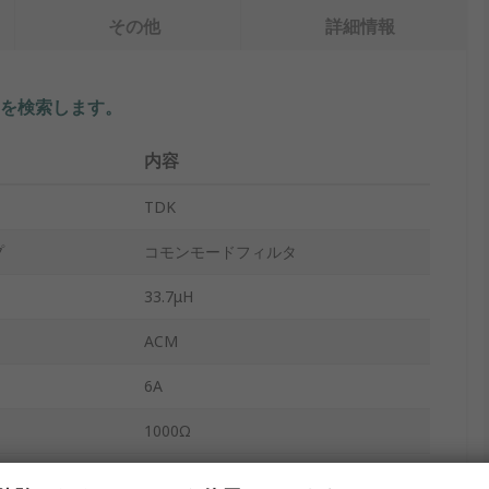
その他
詳細情報
を検索します。
内容
TDK
プ
コモンモードフィルタ
33.7μH
ACM
6A
1000Ω
100MHz