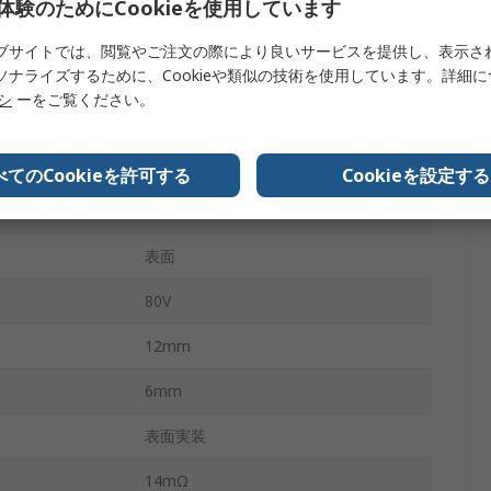
体験のためにCookieを使用しています
テープ及びリール
ブサイトでは、閲覧やご注文の際により良いサービスを提供し、表示さ
ソナライズするために、Cookieや類似の技術を使用しています。詳細
85°C
リシ
ーをご覧ください。
-40°C
2
べてのCookieを許可する
Cookieを設定する
なし
表面
80V
12mm
6mm
表面実装
14mΩ