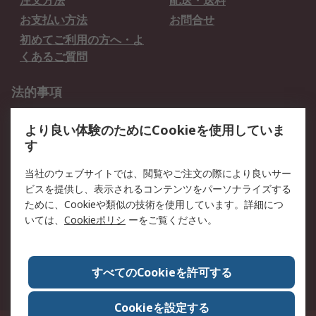
注文方法
配送・送料
お支払い方法
お問合せ
初めてご利用の方へ・よ
くあるご質問
法的事項
プライバシーポリシー
ご利用規約
より良い体験のためにCookieを使用していま
クッキーポリシー
す
RSについて
当社のウェブサイトでは、閲覧やご注文の際により良いサー
ビスを提供し、表示されるコンテンツをパーソナライズする
会社概要
採用情報
ために、Cookieや類似の技術を使用しています。詳細につ
プレスリリース＆お知ら
コーポレートサイト
いては、
Cookieポリシ
ーをご覧ください。
せ
全世界のRS
RSの歴史
すべてのCookieを許可する
ESGへの取り組み（英語）
認証について
Cookieを設定する