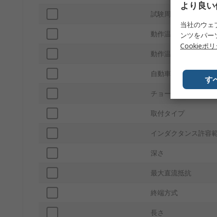
より良い
試験周波数
当社のウェ
動作温度 Max
ンツをパー
Cookieポ
動作温度 Min
自動車規格
す
チョーク電圧
取付タイプ
インダクタンス許容
深さ
最大直流抵抗
終端方式
長さ