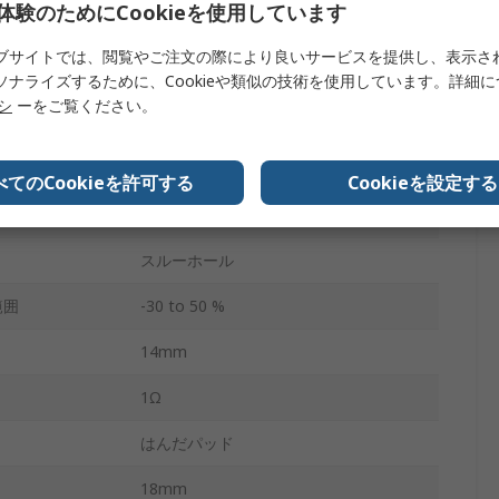
体験のためにCookieを使用しています
10kHz
ブサイトでは、閲覧やご注文の際により良いサービスを提供し、表示さ
125°C
ソナライズするために、Cookieや類似の技術を使用しています。詳細
リシ
ーをご覧ください。
-40°C
なし
べてのCookieを許可する
Cookieを設定する
250V ac
スルーホール
範囲
-30 to 50 %
14mm
1Ω
はんだパッド
18mm