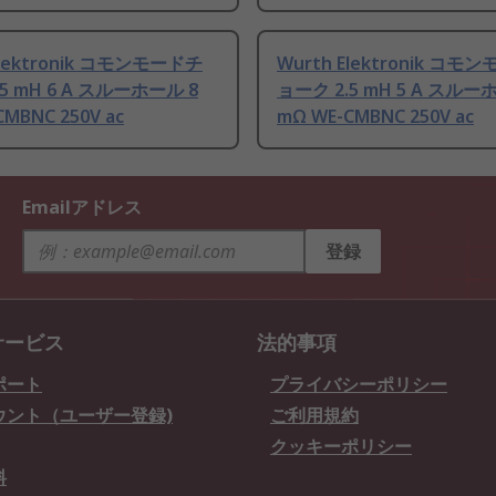
Elektronik コモンモードチ
Wurth Elektronik コモ
5 mH 6 A スルーホール 8
ョーク 2.5 mH 5 A スルー
MBNC 250V ac
mΩ WE-CMBNC 250V ac
Emailアドレス
登録
サービス
法的事項
ポート
プライバシーポリシー
ウント（ユーザー登録)
ご利用規約
クッキーポリシー
料