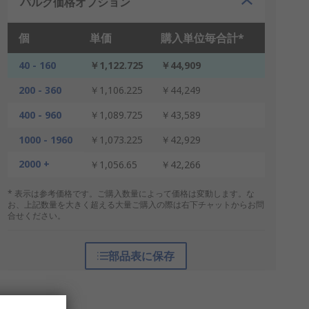
バルク価格オプション
個
単価
購入単位毎合計*
40 - 160
￥1,122.725
￥44,909
200 - 360
￥1,106.225
￥44,249
400 - 960
￥1,089.725
￥43,589
1000 - 1960
￥1,073.225
￥42,929
2000 +
￥1,056.65
￥42,266
* 表示は参考価格です。ご購入数量によって価格は変動します。な
お、上記数量を大きく超える大量ご購入の際は右下チャットからお問
合せください。
部品表に保存