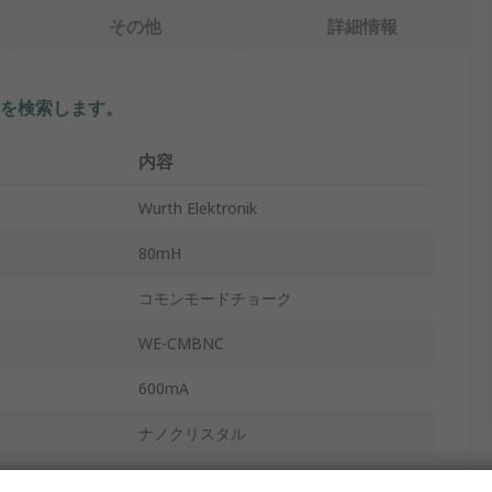
その他
詳細情報
を検索します。
内容
Wurth Elektronik
80mH
コモンモードチョーク
WE-CMBNC
600mA
ナノクリスタル
トレイ / カートン