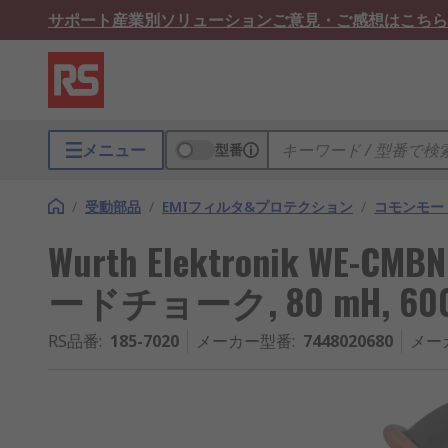
サポート
産業別ソリューション
ご意見・ご感想はこちら
メニュー
型番
/
受動部品
/
EMIフィルタ&プロテクション
/
コモンモー
Wurth Elektronik W
ードチョーク, 80 mH, 6
RS品番
:
185-7020
メーカー型番
:
7448020680
メー