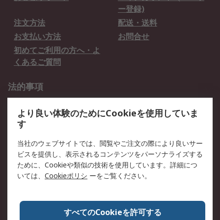
ー登録)
注文方法
配送・送料
お支払い方法
お問合せ
初めてご利用の方へ・よ
くあるご質問
法的事項
プライバシーポリシー
ご利用規約
より良い体験のためにCookieを使用していま
クッキーポリシー
す
RSについて
当社のウェブサイトでは、閲覧やご注文の際により良いサー
ビスを提供し、表示されるコンテンツをパーソナライズする
会社概要
採用情報
ために、Cookieや類似の技術を使用しています。詳細につ
プレスリリース＆お知ら
コーポレートサイト
いては、
Cookieポリシ
ーをご覧ください。
せ
全世界のRS
RSの歴史
すべてのCookieを許可する
ESGへの取り組み（英語）
認証について