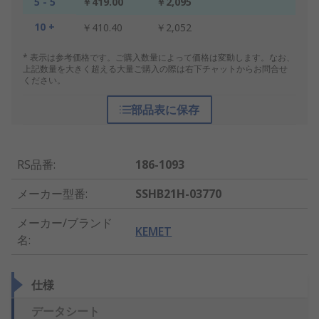
5 - 5
￥419.00
￥2,095
10 +
￥410.40
￥2,052
* 表示は参考価格です。ご購入数量によって価格は変動します。なお、
上記数量を大きく超える大量ご購入の際は右下チャットからお問合せ
ください。
部品表に保存
RS品番
:
186-1093
メーカー型番
:
SSHB21H-03770
メーカー/ブランド
KEMET
名
:
仕様
データシート