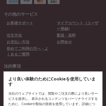
その他のサービス
お客様サポート
マイアカウント（ユーザ
ー登録)
注文方法
配送・送料
お支払い方法
お問合せ
初めてご利用の方へ・よ
くあるご質問
法的事項
プライバシーポリシー
ご利用規約
より良い体験のためにCookieを使用していま
クッキーポリシー
す
RSについて
当社のウェブサイトでは、閲覧やご注文の際により良いサー
ビスを提供し、表示されるコンテンツをパーソナライズする
会社概要
採用情報
ために、Cookieや類似の技術を使用しています。詳細につ