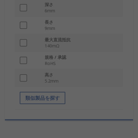
深さ
6mm
長さ
9mm
最大直流抵抗
140mΩ
規格 / 承認
RoHS
高さ
5.2mm
類似製品を探す