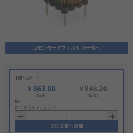
コモンモードフィルタ の一覧へ
1個小計：*
￥862.00
￥948.20
(税抜)
(税込)
Add
個
to
数量を選択または入力
Basket
注文書へ追加