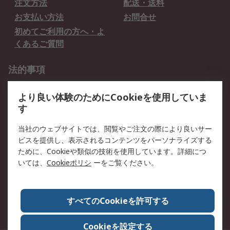
注文方法
配送・送料
お支払い方法
お問合せ
初めてご利用の方へ・よ
くあるご質問
法的事項
プライバシーポリシー
ご利用規約
より良い体験のためにCookieを使用していま
クッキーポリシー
す
RSについて
当社のウェブサイトでは、閲覧やご注文の際により良いサー
ビスを提供し、表示されるコンテンツをパーソナライズする
会社概要
採用情報
ために、Cookieや類似の技術を使用しています。詳細につ
プレスリリース＆お知ら
コーポレートサイト
いては、
Cookieポリシ
ーをご覧ください。
せ
全世界のRS
RSの歴史
すべてのCookieを許可する
ESGへの取り組み（英語）
認証について
Cookieを設定する