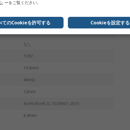
リシ
ーをご覧ください。
100MHz
-40°C
べてのCookieを許可する
Cookieを設定する
125°C
なし
125V
10.8mm
40mΩ
12mm
RoHS/RoHS II, ISO9001-2015
6.4mm