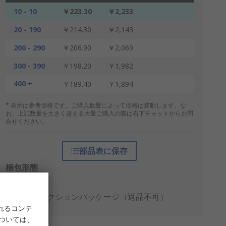
10 - 10
￥223.30
￥2,233
20 - 190
￥214.30
￥2,143
200 - 290
￥206.90
￥2,069
300 - 390
￥198.20
￥1,982
400 +
￥189.40
￥1,894
* 表示は参考価格です。ご購入数量によって価格は変動します。な
お、上記数量を大きく超える大量ご購入の際は右下チャットからお問
合せください。
部品表に保存
梱包形態
個包装
プロダクションパッケージ（返品不可）
れるコンテ
については、