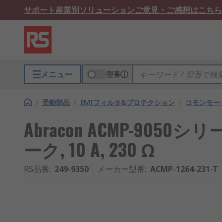
サポート
産業別ソリューション
ご意見・ご感想はこちら
メニュー
型番
/
受動部品
/
EMIフィルタ&プロテクション
/
コモンモー
Abracon ACMP-90
ーク, 10 A, 230 Ω
RS品番
:
249-9350
メーカー型番
:
ACMP-1264-231-T