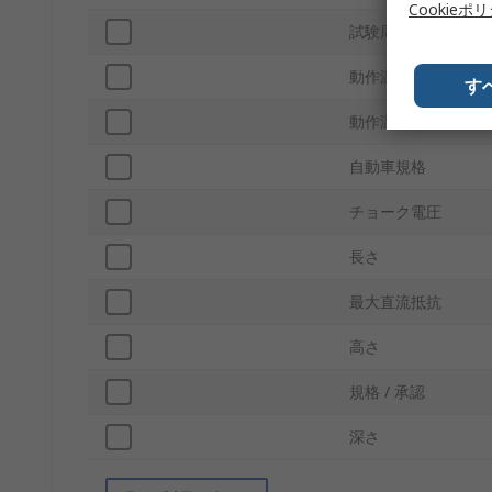
Cookieポ
試験周波数
動作温度 Min
す
動作温度 Max
自動車規格
チョーク電圧
長さ
最大直流抵抗
高さ
規格 / 承認
深さ