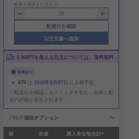
to
数量を選択または入力
Basket
配達日を確認
注文書へ追加
3,000円を超える注文については、送料無料
在庫あり
470
は
2026年8月07日
に入荷予定
「配達日を確認」をクリックすると、在庫と配
送の詳細が表示されます。
バルク価格オプション
個
単価
購入単位毎合計*