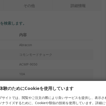
その他
詳細情報
を検索します。
内容
Abracon
コモンモードチョーク
ACMP-9050
10A
230Ω
体験のためにCookieを使用しています
フェライト
ブサイトでは、閲覧やご注文の際により良いサービスを提供し、表示さ
ソナライズするために、Cookieや類似の技術を使用しています。詳細
テープ/リール