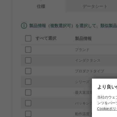
仕様
データシート
製品情報（複数選択可）を選択して、類似製品
すべて選択
製品情報
ブランド
インダクタンス
プロダクトタイプ
シリーズ
より良い
最大直流電流
当社のウェ
ンツをパー
パッキング
Cookieポ
動作温度 Min