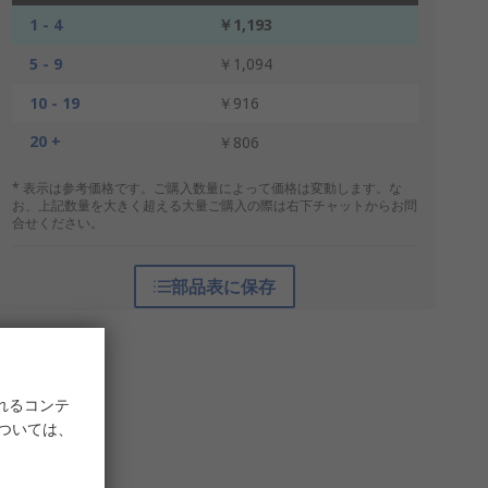
1 - 4
￥1,193
5 - 9
￥1,094
10 - 19
￥916
20 +
￥806
* 表示は参考価格です。ご購入数量によって価格は変動します。な
お、上記数量を大きく超える大量ご購入の際は右下チャットからお問
合せください。
部品表に保存
れるコンテ
については、