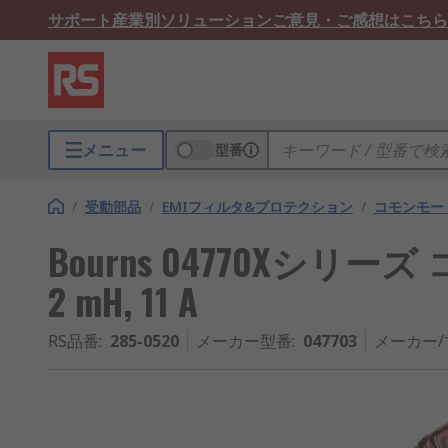
サポート
産業別ソリューション
ご意見・ご感想はこちら
メニュー
型番
/
受動部品
/
EMIフィルタ&プロテクション
/
コモンモー
Bourns 04770Xシリ
2 mH, 11 A
RS品番
:
285-0520
メーカー型番
:
047703
メーカー