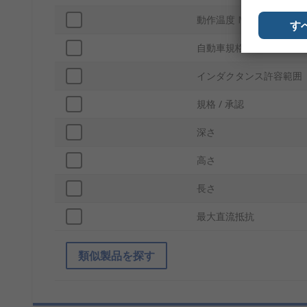
動作温度 Max
す
自動車規格
インダクタンス許容範囲
規格 / 承認
深さ
高さ
長さ
最大直流抵抗
類似製品を探す