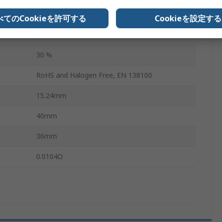
125°C
べてのCookieを許可する
Cookieを設定する
なし
30 %
RoHS and Halogen Free, EN 138100
15.24mm
40mm
36mm
0.0104Ω