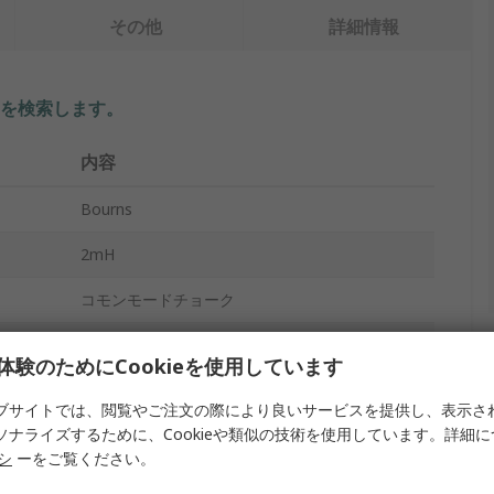
その他
詳細情報
を検索します。
内容
Bourns
2mH
コモンモードチョーク
04770X
体験のためにCookieを使用しています
11A
ブサイトでは、閲覧やご注文の際により良いサービスを提供し、表示さ
ソナライズするために、Cookieや類似の技術を使用しています。詳細
トレイ
リシ
ーをご覧ください。
-25°C