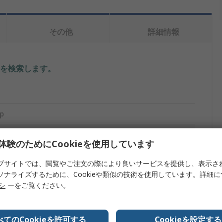
その他
詳細情報
を検索します。
ip
ード
体験のためにCookieを使用しています
ット
ブサイトでは、閲覧やご注文の際により良いサービスを提供し、表示さ
ソナライズするために、Cookieや類似の技術を使用しています。詳細
ード
リシ
ーをご覧ください。
ード
x
べてのCookieを許可する
Cookieを設定する