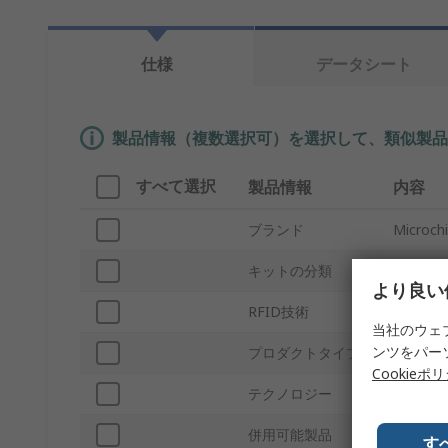
仕様
データシート
製品情報（複数選択可）を選択して、類似製品
すべて選択
製品情報
内容
ブランド
Microch
キットの分類
開発 ボ
より良い
RFID技術
開発キ
当社のウェ
ンツをパー
プロダクトタイプ
開発 ボ
Cookieポ
テクノロジー
開発 ボ
併用可能製品
ATA658
す