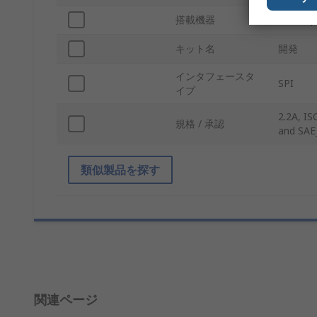
搭載機器
Develop
キット名
開発
インタフェースタ
SPI
イプ
2.2A, IS
規格 / 承認
and SAE
類似製品を探す
関連ページ