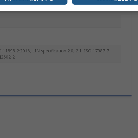
ment Board
O 11898-2:2016, LIN specification 2.0, 2.1, ISO 17987-7
J2602-2