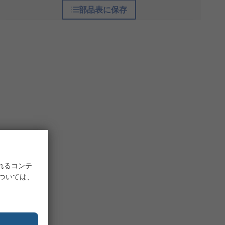
部品表に保存
れるコンテ
については、