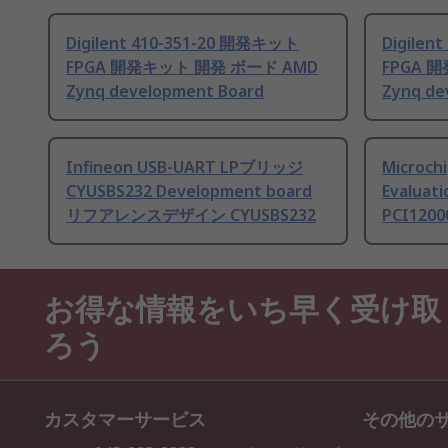
Digilent 410-351-20 開発キット
Digilen
FPGA 開発キット 開発 ボード AMD
FPGA 
Zynq development Board
Zynq de
Infineon USB-UART LPブリッジ
Microc
CYUSBS232 Development board
Evalua
リフアレンスデザイン CYUSBS232
PCI1200
お得な情報をいち早く受け取
ろう
カスタマーサービス
その他の