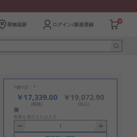
0
荷物追跡
ログイン/新規登録
1個小計：*
￥17,339.00
￥19,072.90
(税抜)
(税込)
Add
個
to
数量を選択または入力
Basket