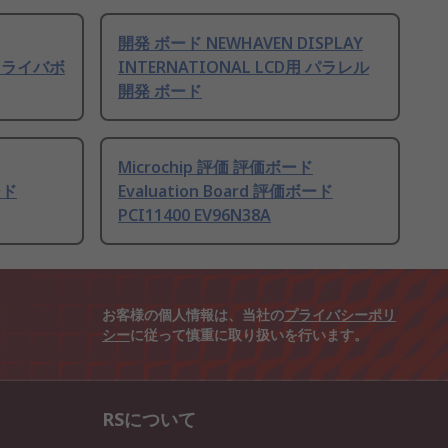
開発 ボード NEWHAVEN DISPLAY
ータドライバボ
INTERNATIONAL LCD用 パラレル
開発 ボード
Microchip 評価 評価ボード
ード
Evaluation Board 評価ボード
PCI11400 EV96N38A
お客様の個人情報は、当社の
プライバシーポリ
シー
に従って慎重に取り扱いを行います。
RSについて