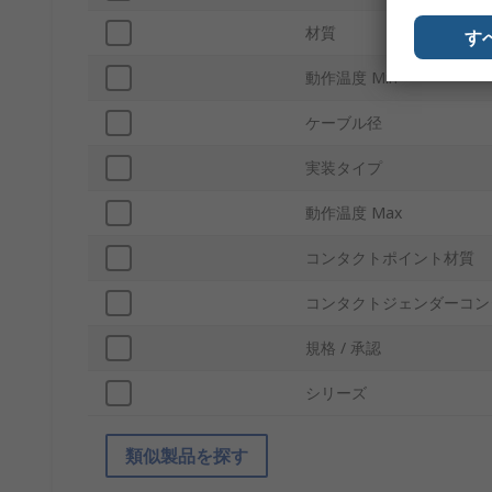
材質
す
動作温度 Min
ケーブル径
実装タイプ
動作温度 Max
コンタクトポイント材質
コンタクトジェンダーコン
規格 / 承認
シリーズ
類似製品を探す