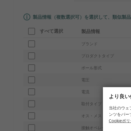
製品情報（複数選択可）を選択して、類似製品
すべて選択
製品情報
ブランド
プロダクトタイプ
ポール形式
電圧
電流
より良い
取付タイプ
当社のウェ
ンツをパー
オス・メス
Cookieポ
接触オペレーション