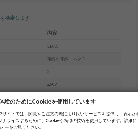
を検索します。
内容
EDAC
電線対電線コネクタ
3
250V
3A
体験のためにCookieを使用しています
ケーブル
ブサイトでは、閲覧やご注文の際により良いサービスを提供し、表示さ
ソナライズするために、Cookieや類似の技術を使用しています。詳細
オス
リシ
ーをご覧ください。
リン酸銅