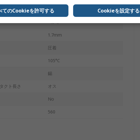
ポリブチレンテレフタレート
べてのCookieを許可する
Cookieを設定する
-40°C
1.7mm
圧着
105°C
錫
タクト長さ
オス
No
560