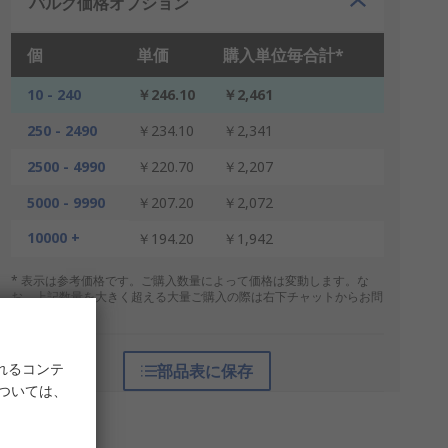
バルク価格オプション
個
単価
購入単位毎合計*
10 - 240
￥246.10
￥2,461
250 - 2490
￥234.10
￥2,341
2500 - 4990
￥220.70
￥2,207
5000 - 9990
￥207.20
￥2,072
10000 +
￥194.20
￥1,942
* 表示は参考価格です。ご購入数量によって価格は変動します。な
お、上記数量を大きく超える大量ご購入の際は右下チャットからお問
合せください。
れるコンテ
部品表に保存
については、