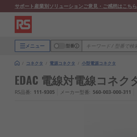
サポート
産業別ソリューション
ご意見・ご感想はこちら
メニュー
型番
/
コネクタ
/
電源コネクタ
/
小型電源コネクタ
EDAC 電線対電線コネクタ, オ
RS品番
:
111-9305
メーカー型番
:
560-003-000-311