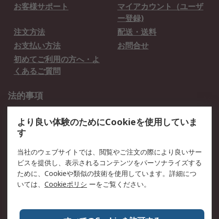
お客様サポート
マイアカウント（ユーザ
ー登録)
注文方法
配送・送料
お支払い方法
お問合せ
初めてご利用の方へ・よ
くあるご質問
法的事項
プライバシーポリシー
ご利用規約
より良い体験のためにCookieを使用していま
クッキーポリシー
す
RSについて
当社のウェブサイトでは、閲覧やご注文の際により良いサー
ビスを提供し、表示されるコンテンツをパーソナライズする
会社概要
採用情報
ために、Cookieや類似の技術を使用しています。詳細につ
プレスリリース＆お知ら
コーポレートサイト
いては、
Cookieポリシ
ーをご覧ください。
せ
全世界のRS
RSの歴史