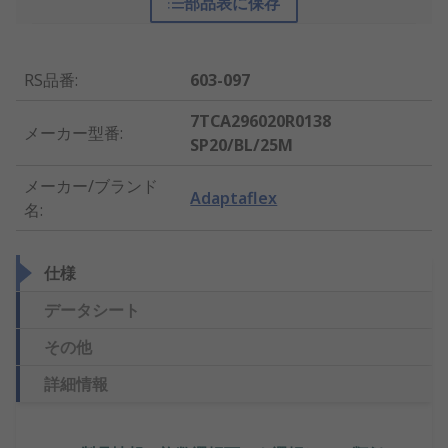
部品表に保存
RS品番
:
603-097
7TCA296020R0138
メーカー型番
:
SP20/BL/25M
メーカー/ブランド
Adaptaflex
名
:
仕様
データシート
その他
詳細情報