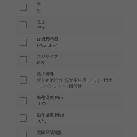
色
黒
長さ
25m
IP保護等級
IP65, IP54
ネジサイズ
M20
抵抗特性
紫外線抵抗力, 硫黄不使用, 無リン, 耐水,
ハロゲンフリー, 耐候性
動作温度 Min
-15°C
動作温度 Max
70°C
危険区域認証