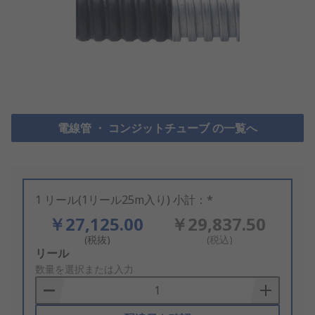
電線管 ・ コンジットチューブ の一覧へ
1 リール(1リール25m入り) 小計：*
￥27,125.00
￥29,837.50
(税抜)
(税込)
Add
リール
to
数量を選択または入力
Basket