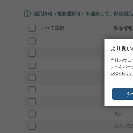
製品情報（複数選択可）を選択して、類似製品
すべて選択
製品情報
ブランド
より良い
プロダク
当社のウェ
形状
ンツをパー
Cookieポ
インドア
材質
す
幅
高さ
規格 / 承