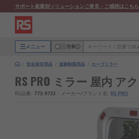
サポート
産業別ソリューション
ご意見・ご感想はこちら
メニュー
型番
/
安全保安用品
/
道路制限用品
/
カーブミラー
RS PRO ミラー 屋内 
RS品番
:
773-9733
メーカー/ブランド名
:
RS PRO