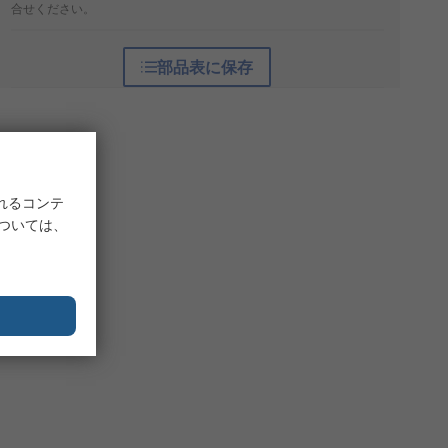
合せください。
部品表に保存
れるコンテ
については、