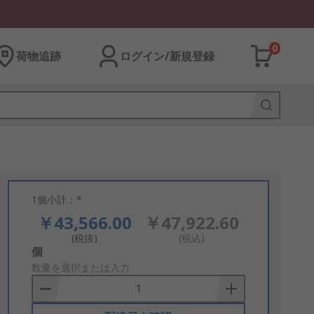
0
荷物追跡
ログイン/新規登録
1個小計：*
￥43,566.00
￥47,922.60
(税抜)
(税込)
Add
個
to
数量を選択または入力
Basket