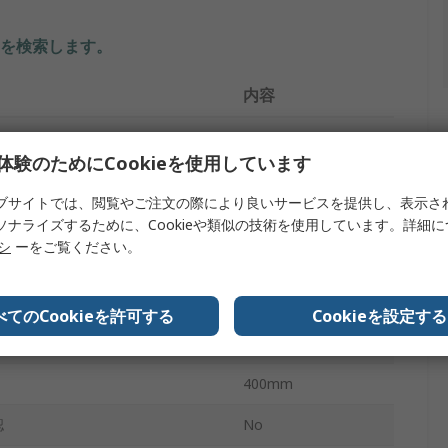
を検索します。
内容
RS PRO
体験のためにCookieを使用しています
トタイプ
ミラー
ブサイトでは、閲覧やご注文の際により良いサービスを提供し、表示さ
長方形
ソナライズするために、Cookieや類似の技術を使用しています。詳細
リシ
ーをご覧ください。
/アウトドア
屋内
アクリル
べてのCookieを許可する
Cookieを設定する
600 mm
400mm
認
No