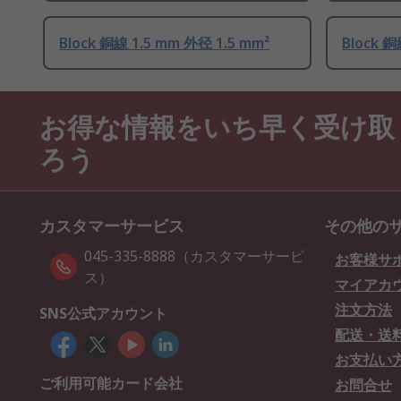
Block 銅線 1.5 mm 外径 1.5 mm²
Block 銅
お得な情報をいち早く受け取
ろう
カスタマーサービス
その他の
045-335-8888（カスタマーサービ
お客様サ
ス）
マイアカ
注文方法
SNS公式アカウント
配送・送
お支払い
ご利用可能カード会社
お問合せ