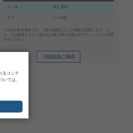
1 - 4
￥1,733
5 +
￥1,643
* 表示は参考価格です。ご購入数量によって価格は変動します。な
お、上記数量を大きく超える大量ご購入の際は右下チャットからお問
合せください。
部品表に保存
れるコンテ
については、