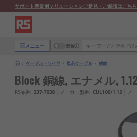
サポート
産業別ソリューション
ご意見・ご感想はこちら
メニュー
型番
/
ケーブル・ワイヤ
/
単芯ケーブル
/
銅線
Block 銅線, エナメル, 1.12 
RS品番
:
337-7038
メーカー型番
:
CUL100/1.12
メー