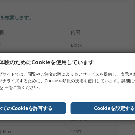
を検索します。
報
内容
ド
Block
クトタイプ
銅線
体験のためにCookieを使用しています
1.1mm²
ブサイトでは、閲覧やご注文の際により良いサービスを提供し、表示さ
ソナライズするために、Cookieや類似の技術を使用しています。詳細
イプ
1.12mm
リシ
ーをご覧ください。
1.12mm
ル長
9m
べてのCookieを許可する
Cookieを設定する
エナメル
 Max
155°C