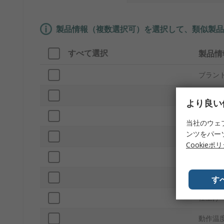
製品情報（複数選択可）を選択して、類似製品
すべて選択
製品情
ブラン
プロダ
より良い
断面積
当社のウェ
ンツをパー
コアタ
Cookieポ
呼び径
ケーブ
す
仕上げ
動作温度