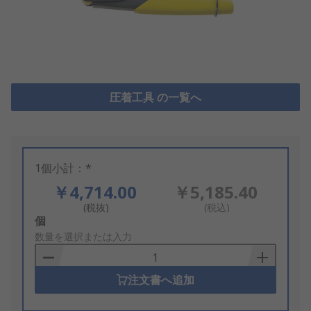
圧着工具 の一覧へ
1個小計：*
￥4,714.00
￥5,185.40
(税抜)
(税込)
Add
個
to
数量を選択または入力
Basket
注文書へ追加