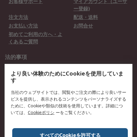
お客様サポート
マイアカウント（ユーザ
ー登録)
注文方法
配送・送料
お支払い方法
お問合せ
初めてご利用の方へ・よ
くあるご質問
法的事項
プライバシーポリシー
ご利用規約
より良い体験のためにCookieを使用していま
クッキーポリシー
す
RSについて
当社のウェブサイトでは、閲覧やご注文の際により良いサー
ビスを提供し、表示されるコンテンツをパーソナライズする
会社概要
採用情報
ために、Cookieや類似の技術を使用しています。詳細につ
プレスリリース＆お知ら
コーポレートサイト
いては、
Cookieポリシ
ーをご覧ください。
せ
全世界のRS
RSの歴史
すべてのCookieを許可する