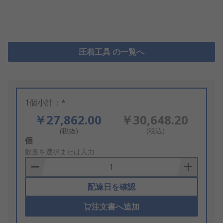
圧着工具 の一覧へ
1個小計：*
￥27,862.00
￥30,648.20
(税抜)
(税込)
Add
個
to
数量を選択または入力
Basket
配達日を確認
注文書へ追加