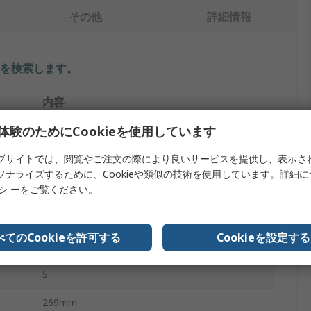
その他
詳細情報
を検索します。
内容
体験のためにCookieを使用しています
パンドウイット
ブサイトでは、閲覧やご注文の際により良いサービスを提供し、表示さ
圧着工具
ソナライズするために、Cookieや類似の技術を使用しています。詳細
圧着工具
リシ
ーをご覧ください。
Pan-Term 非絶縁端子
べてのCookieを許可する
Cookieを設定する
ノンスリップ, クッショングリップ
S
269mm