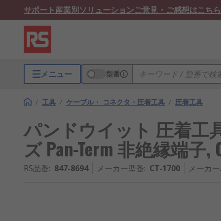
サポート
産業別ソリューション
ご意見・ご感想はこちら
メニュー
型番
/
工具
/
ケーブル・ コネクタ・圧着工具
/
圧着工具
パンドウイット 圧着工具,
ズ Pan-Term 非絶縁端子, C
RS品番
:
847-8694
メーカー型番
:
CT-1700
メーカー