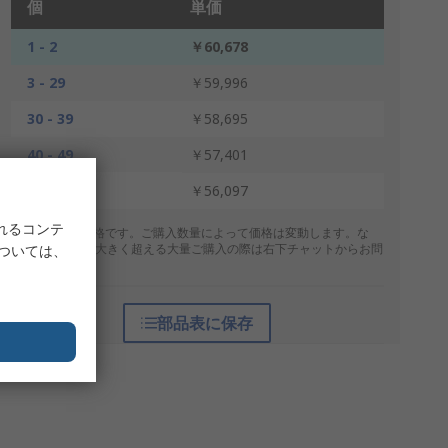
個
単価
1 - 2
￥60,678
3 - 29
￥59,996
30 - 39
￥58,695
40 - 49
￥57,401
50 +
￥56,097
れるコンテ
* 表示は参考価格です。ご購入数量によって価格は変動します。な
お、上記数量を大きく超える大量ご購入の際は右下チャットからお問
については、
合せください。
部品表に保存