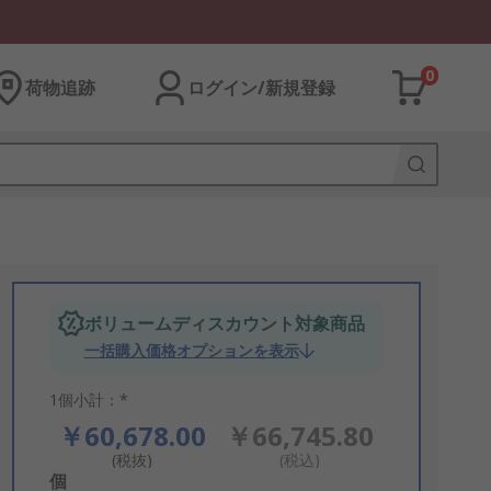
0
荷物追跡
ログイン/新規登録
ボリュームディスカウント対象商品
一括購入価格オプションを表示
1個小計：*
￥60,678.00
￥66,745.80
(税抜)
(税込)
Add
個