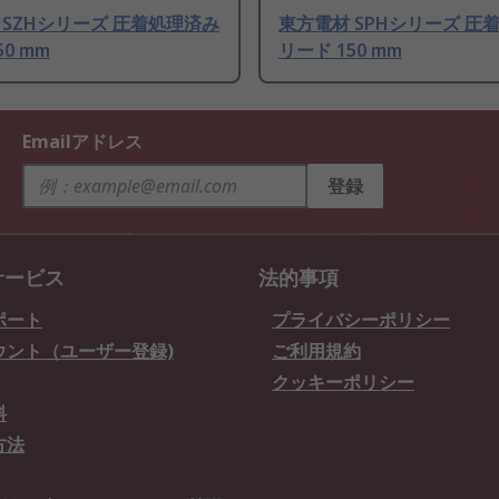
 SZHシリーズ 圧着処理済み
東方電材 SPHシリーズ 圧
50 mm
リード 150 mm
Emailアドレス
登録
サービス
法的事項
ポート
プライバシーポリシー
ウント（ユーザー登録)
ご利用規約
クッキーポリシー
料
方法