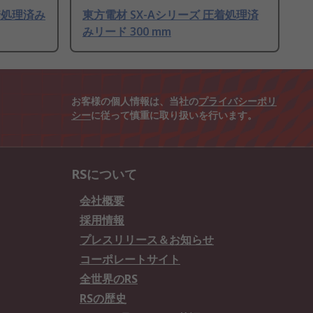
着処理済み
東方電材 SX-Aシリーズ 圧着処理済
みリード 300 mm
お客様の個人情報は、当社の
プライバシーポリ
シー
に従って慎重に取り扱いを行います。
RSについて
会社概要
採用情報
プレスリリース＆お知らせ
コーポレートサイト
全世界のRS
RSの歴史