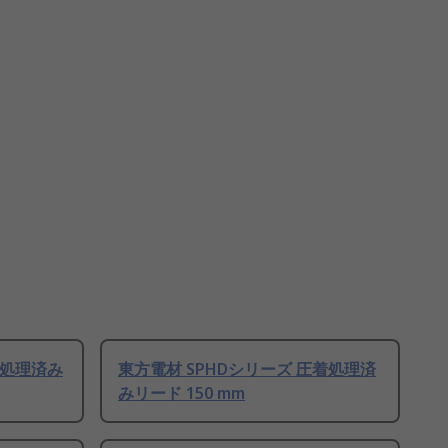
着処理済み
東方電材 SPHDシリーズ 圧着処理済
みリード 150 mm