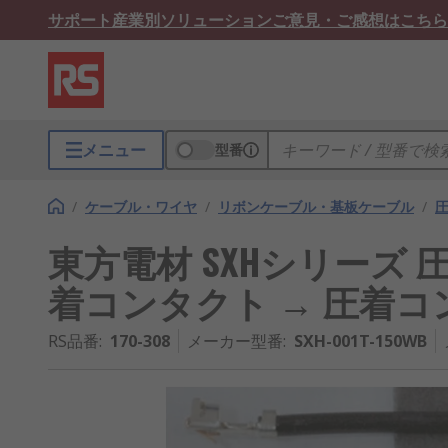
サポート
産業別ソリューション
ご意見・ご感想はこちら
メニュー
型番
/
ケーブル・ワイヤ
/
リボンケーブル・基板ケーブル
/
東方電材 SXHシリーズ 
着コンタクト → 圧着コンタ
RS品番
:
170-308
メーカー型番
:
SXH-001T-150WB