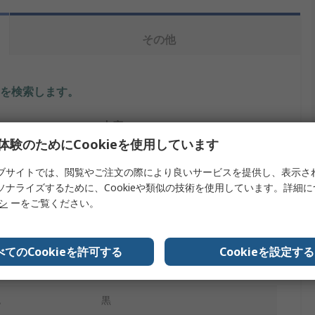
その他
を検索します。
内容
体験のためにCookieを使用しています
東方電材
ブサイトでは、閲覧やご注文の際により良いサービスを提供し、表示さ
SXH
ソナライズするために、Cookieや類似の技術を使用しています。詳細
リシ
ーをご覧ください。
イプ
圧着処理済みリード
150mm
べてのCookieを許可する
Cookieを設定する
A
圧着コンタクト
色
黒