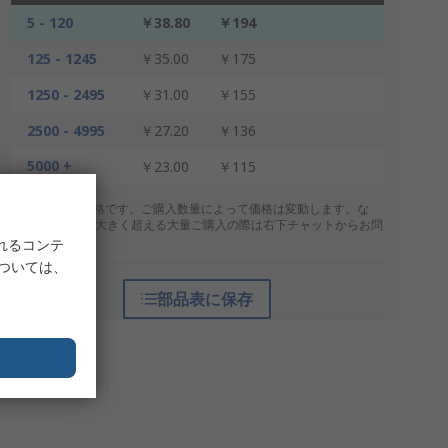
5 - 120
￥38.80
￥194
125 - 1245
￥35.00
￥175
1250 - 2495
￥31.00
￥155
2500 - 4995
￥27.20
￥136
5000 +
￥23.00
￥115
* 表示は参考価格です。ご購入数量によって価格は変動します。な
お、上記数量を大きく超える大量ご購入の際は右下チャットからお問
合せください。
れるコンテ
については、
部品表に保存