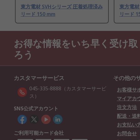
東方電材 SVHシリーズ 圧着処理済み
東方電材
リード 150 mm
リード 1
お得な情報をいち早く受け取
ろう
カスタマーサービス
その他の
045-335-8888（カスタマーサービ
お客様サ
ス）
マイアカ
注文方法
SNS公式アカウント
配送・送
お支払い
ご利用可能カード会社
お問合せ