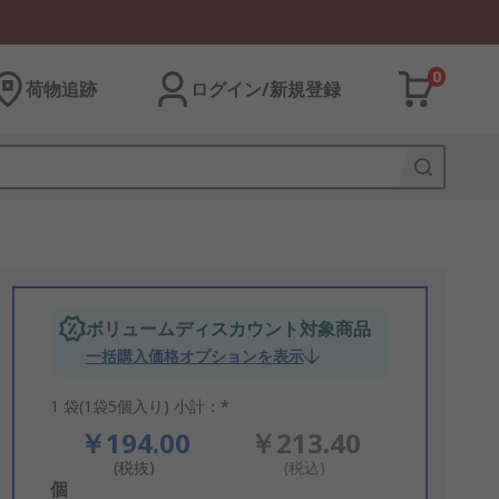
0
荷物追跡
ログイン/新規登録
ボリュームディスカウント対象商品
一括購入価格オプションを表示
1 袋(1袋5個入り) 小計：*
￥194.00
￥213.40
(税抜)
(税込)
Add
個