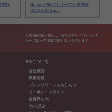
圧着電線
Molex 219677シリーズ 圧着電線
22AWG, 300 mm
お客様の個人情報は、当社の
プライバシーポリ
シー
に従って慎重に取り扱いを行います。
RSについて
会社概要
採用情報
プレスリリース＆お知らせ
コーポレートサイト
全世界のRS
RSの歴史