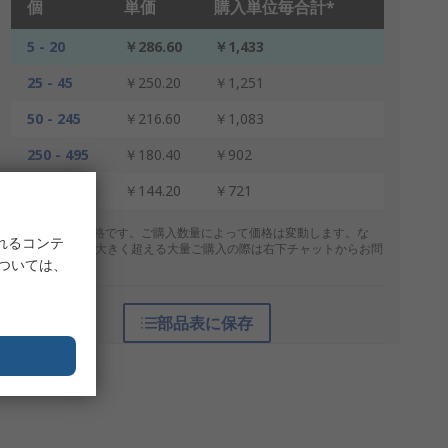
個
単価
購入単位毎合計*
5 - 20
￥286.60
￥1,433
25 - 45
￥250.20
￥1,251
50 - 245
￥216.60
￥1,083
250 - 495
￥180.40
￥902
500 +
￥144.20
￥721
* 表示は参考価格です。ご購入数量によって価格は変動します。な
れるコンテ
お、上記数量を大きく超える大量ご購入の際は右下チャットからお問
については、
合せください。
部品表に保存