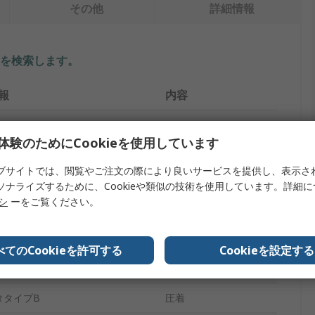
その他
詳細情報
を検索します。
報
内容
ド
RS PRO
体験のためにCookieを使用しています
ズ
XH
ブサイトでは、閲覧やご注文の際により良いサービスを提供し、表示さ
クトタイプ
圧着電線
ソナライズするために、Cookieや類似の技術を使用しています。詳細
リシ
ーをご覧ください。
ル長
300mm
ットの色
青
べてのCookieを許可する
Cookieを設定する
タタイプA
圧着
タタイプB
圧着