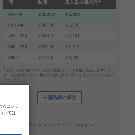
個
単価
購入単位毎合計*
10 - 40
￥289.90
￥2,899
50 - 440
￥287.00
￥2,870
450 - 590
￥284.10
￥2,841
600 - 790
￥281.30
￥2,813
800 +
￥278.50
￥2,785
* 表示は参考価格です。ご購入数量によって価格は変動します。な
お、上記数量を大きく超える大量ご購入の際は右下チャットからお問
合せください。
部品表に保存
れるコンテ
梱包形態
については、
個包装
プロダクションパッケージ（返品不可）