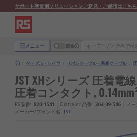
サポート
産業別ソリューション
ご意見・ご感想はこちら
メニュー
型番
/
ケーブル・ワイヤ
/
リボンケーブル・基板ケーブル
/
JST XHシリーズ 圧着電
圧着コンタクト, 0.14mm²,
RS品番
:
820-1541
Distrelec 品番
:
304-09-546
メー
メーカー/ブランド名
:
JST