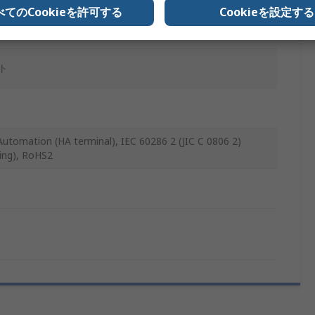
べてのCookieを許可する
Cookieを設定する
ト
ト
tomation (HA terminal), IEC 60286 2 (JIC C 0806 2)
ing), RoHS2