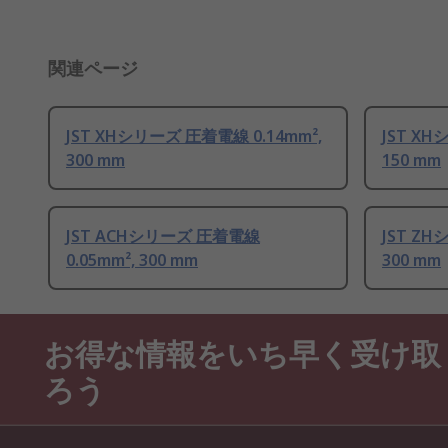
関連ページ
JST XHシリーズ 圧着電線 0.14mm²,
JST XH
300 mm
150 mm
JST ACHシリーズ 圧着電線
JST ZH
0.05mm², 300 mm
300 mm
お得な情報をいち早く受け取
ろう