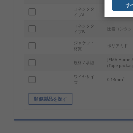
す
コネクタタ
圧着コンタク
イプA
コネクタタ
圧着コンタク
イプB
ジャケット
ポリアミド
材質
JEMA Home Au
規格 / 承認
(Tape packag
ワイヤサイ
0.14mm²
ズ
類似製品を探す