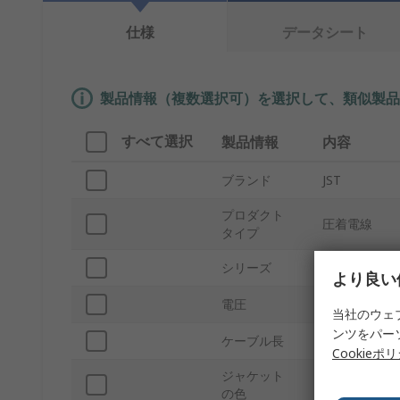
仕様
データシート
製品情報（複数選択可）を選択して、類似製品
すべて選択
製品情報
内容
ブランド
JST
プロダクト
圧着電線
タイプ
シリーズ
XH
より良い
電圧
25V
当社のウェ
ンツをパー
ケーブル長
300mm
Cookieポ
ジャケット
白
の色