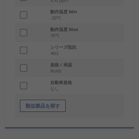
±50 ppm
動作温度 Min
-20°C
動作温度 Max
70°C
シリーズ抵抗
40Ω
規格 / 承認
RoHS
自動車規格
なし
類似製品を探す