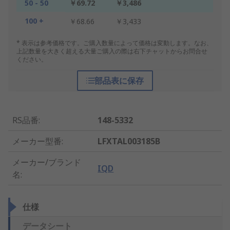
50 - 50
￥69.72
￥3,486
100 +
￥68.66
￥3,433
* 表示は参考価格です。ご購入数量によって価格は変動します。なお、
上記数量を大きく超える大量ご購入の際は右下チャットからお問合せ
ください。
部品表に保存
RS品番
:
148-5332
メーカー型番
:
LFXTAL003185B
メーカー/ブランド
IQD
名
:
仕様
データシート