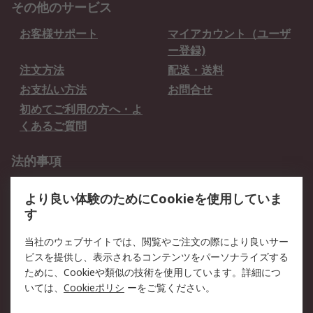
その他のサービス
お客様サポート
マイアカウント（ユーザ
ー登録)
注文方法
配送・送料
お支払い方法
お問合せ
初めてご利用の方へ・よ
くあるご質問
法的事項
プライバシーポリシー
ご利用規約
より良い体験のためにCookieを使用していま
クッキーポリシー
す
RSについて
当社のウェブサイトでは、閲覧やご注文の際により良いサー
ビスを提供し、表示されるコンテンツをパーソナライズする
会社概要
採用情報
ために、Cookieや類似の技術を使用しています。詳細につ
プレスリリース＆お知ら
コーポレートサイト
いては、
Cookieポリシ
ーをご覧ください。
せ