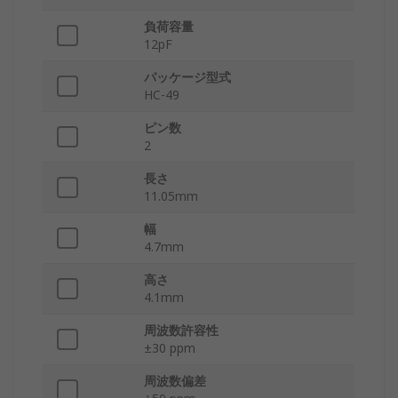
負荷容量
12pF
パッケージ型式
HC-49
ピン数
2
長さ
11.05mm
幅
4.7mm
高さ
4.1mm
周波数許容性
±30 ppm
周波数偏差