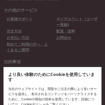
その他のサービス
お客様サポート
マイアカウント（ユーザ
ー登録)
注文方法
配送・送料
お支払い方法
お問合せ
初めてご利用の方へ・よ
くあるご質問
法的事項
プライバシーポリシー
ご利用規約
より良い体験のためにCookieを使用していま
クッキーポリシー
す
RSについて
当社のウェブサイトでは、閲覧やご注文の際により良いサー
ビスを提供し、表示されるコンテンツをパーソナライズする
会社概要
採用情報
ために、Cookieや類似の技術を使用しています。詳細につ
プレスリリース＆お知ら
コーポレートサイト
いては、
Cookieポリシ
ーをご覧ください。