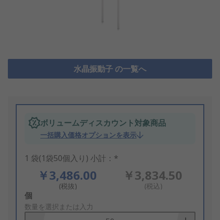
水晶振動子 の一覧へ
ボリュームディスカウント対象商品
一括購入価格オプションを表示
1 袋(1袋50個入り) 小計：*
￥3,486.00
￥3,834.50
(税抜)
(税込)
Add
個
to
数量を選択または入力
Basket