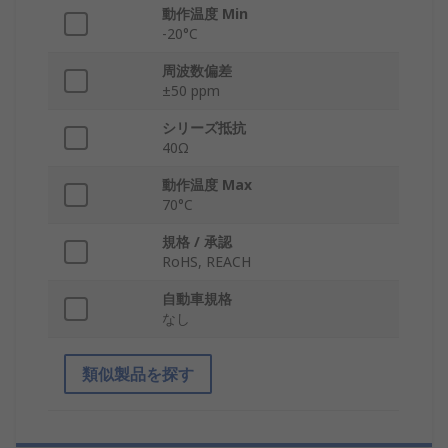
動作温度 Min
-20°C
周波数偏差
±50 ppm
シリーズ抵抗
40Ω
動作温度 Max
70°C
規格 / 承認
RoHS, REACH
自動車規格
なし
類似製品を探す