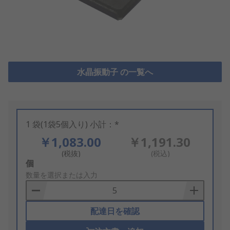
水晶振動子 の一覧へ
1 袋(1袋5個入り) 小計：*
￥1,083.00
￥1,191.30
(税抜)
(税込)
Add
個
to
数量を選択または入力
Basket
配達日を確認