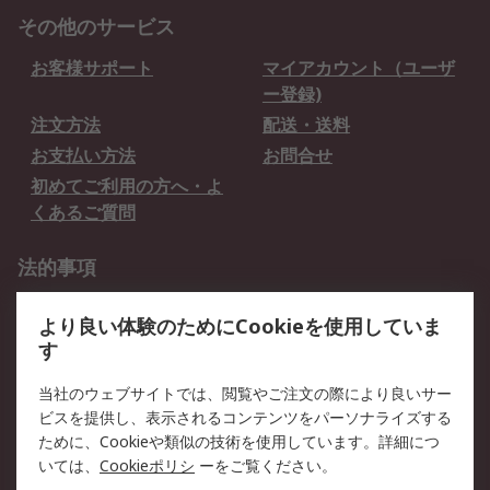
その他のサービス
お客様サポート
マイアカウント（ユーザ
ー登録)
注文方法
配送・送料
お支払い方法
お問合せ
初めてご利用の方へ・よ
くあるご質問
法的事項
プライバシーポリシー
ご利用規約
より良い体験のためにCookieを使用していま
クッキーポリシー
す
RSについて
当社のウェブサイトでは、閲覧やご注文の際により良いサー
ビスを提供し、表示されるコンテンツをパーソナライズする
会社概要
採用情報
ために、Cookieや類似の技術を使用しています。詳細につ
プレスリリース＆お知ら
コーポレートサイト
いては、
Cookieポリシ
ーをご覧ください。