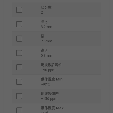
ピン数
2
長さ
3.2mm
幅
2.5mm
高さ
0.8mm
周波数許容性
±50 ppm
動作温度 Min
-40°C
周波数偏差
±150 ppm
動作温度 Max
150°C